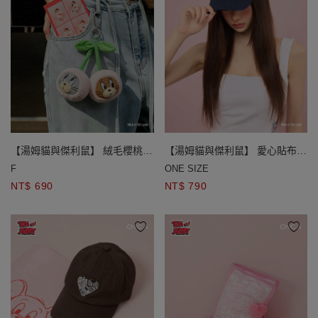
【湯姆貓與傑利鼠】 絨毛櫻桃造
【湯姆貓與傑利鼠】 愛心貼布繡
型吊飾
棒球帽
F
ONE SIZE
NT$ 690
NT$ 790