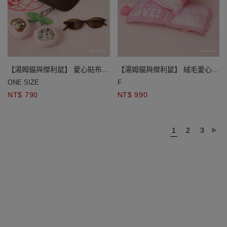
【湯姆貓與傑利鼠】 愛心貼布繡
【湯姆貓與傑利鼠】 絨毛愛心磁
棒球帽
吸印花刺繡抱枕
ONE SIZE
F
NT$ 790
NT$ 990
1
2
3