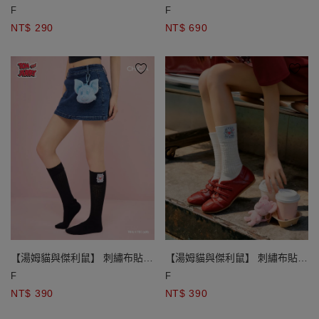
手巾 漢堡款/大頭款
F
F
NT$ 290
NT$ 690
【湯姆貓與傑利鼠】 刺繡布貼中
【湯姆貓與傑利鼠】 刺繡布貼中
筒堆堆襪
筒堆堆襪
F
F
NT$ 390
NT$ 390