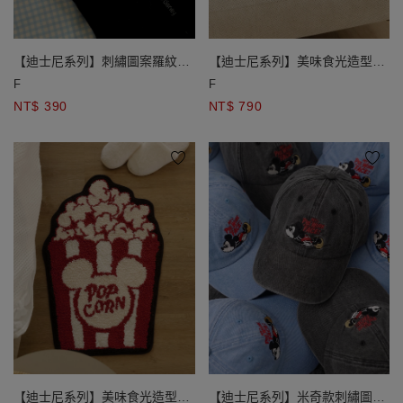
【迪士尼系列】刺繡圖案羅紋中
【迪士尼系列】美味食光造型地
筒襪
墊 爆米花款/披薩款
F
F
NT$ 390
NT$ 790
【迪士尼系列】美味食光造型地
【迪士尼系列】米奇款刺繡圖案