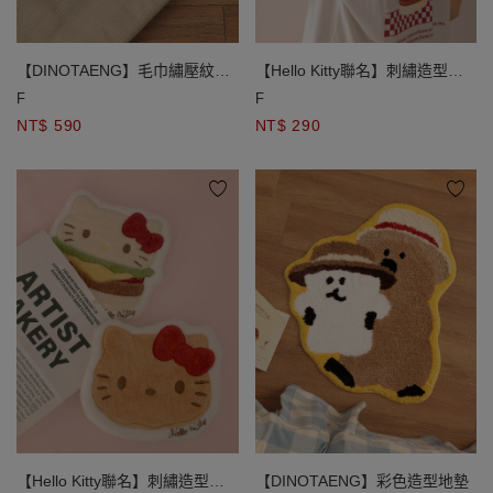
【DINOTAENG】毛巾繡壓紋對
【Hello Kitty聯名】刺繡造型擦
摺零錢包 QUOKKA款 / BOBO款
手巾 漢堡款/大頭款
F
F
NT$ 590
NT$ 290
【Hello Kitty聯名】刺繡造型擦
【DINOTAENG】彩色造型地墊