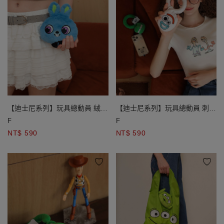
【迪士尼系列】玩具總動員 絨毛
【迪士尼系列】玩具總動員 刺繡
大頭造型伸縮卡夾零錢包 三眼怪
絨毛大頭造型吊飾手機手環 抱抱
F
F
款/ 兔崽子款/ 叉奇款
龍款/ 叉奇款
NT$ 590
NT$ 590