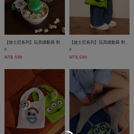
【迪士尼系列】玩具總動員 刺繡
【迪士尼系列】玩具總動員 刺繡
絨毛大頭造型吊飾手機手環 抱抱
細絨大頭造型收納購物袋吊飾 三
F
F
龍款/ 叉奇款
眼怪款/ 叉奇款
NT$ 590
NT$ 590