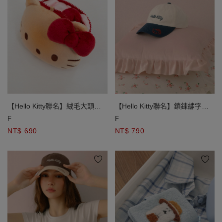
【Hello Kitty聯名】絨毛大頭造
【Hello Kitty聯名】鎖鍊繡字母
型雙面零錢包
小圖撞色棒球帽
F
F
NT$ 690
NT$ 790