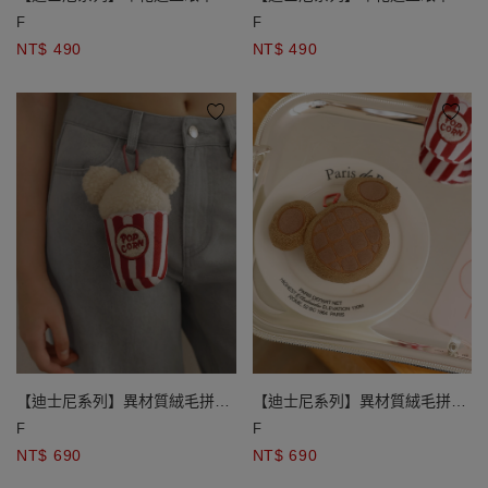
奇款/米妮款
奇款/米妮款
F
F
NT$ 490
NT$ 490
【迪士尼系列】異材質絨毛拼接
【迪士尼系列】異材質絨毛拼接
玩偶造型收納購物袋吊飾
玩偶造型收納購物袋吊飾
F
F
NT$ 690
NT$ 690