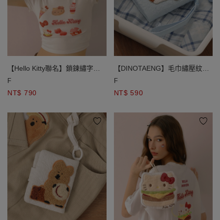
【Hello Kitty聯名】鎖鍊繡字母
【DINOTAENG】毛巾繡壓紋對
小圖撞色棒球帽
摺零錢包 QUOKKA款 / BOBO款
F
F
NT$ 790
NT$ 590