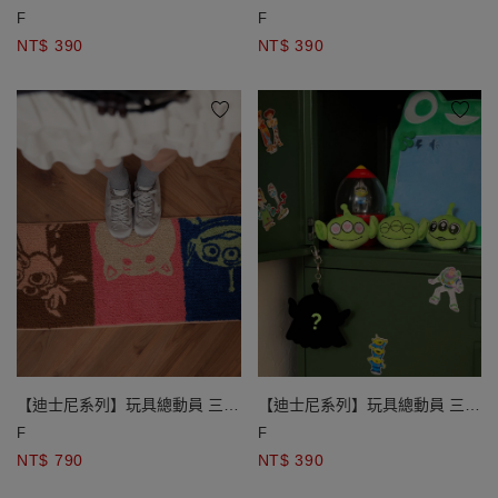
圖案中筒襪 三眼怪款/叉奇款/火
圖案中筒襪 三眼怪款/叉奇款/火
F
F
腿款
腿款
NT$ 390
NT$ 390
【迪士尼系列】玩具總動員 三彩
【迪士尼系列】玩具總動員 三眼
格圖案簇絨長地墊
怪絨毛大頭造型鑰匙圈盲盒
F
F
NT$ 790
NT$ 390