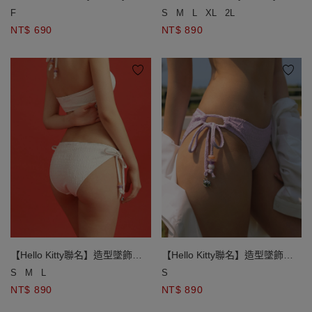
綁帶外罩短裙
件格紋側綁帶泳褲
F
S
M
L
XL
2L
NT$ 690
NT$ 890
【Hello Kitty聯名】造型墜飾串
【Hello Kitty聯名】造型墜飾串
珠側綁帶泳褲
珠側綁帶泳褲
S
M
L
S
NT$ 890
NT$ 890