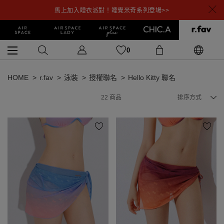
馬上加入睡衣派對！睡覺米奇系列登場>>
0
HOME
r.fav
泳裝
授權聯名
Hello Kitty 聯名
22
商品
排序方式