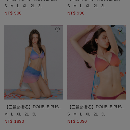
綁帶泳褲
綁帶泳褲
S
M
L
XL
2L
3L
S
M
L
XL
2L
3L
NT$ 990
NT$ 990
【三麗鷗聯名】DOUBLE PUSH
【三麗鷗聯名】DOUBLE PUSH
漸層變色單綁帶比基尼
漸層變色單綁帶比基尼
M
L
XL
2L
3L
S
M
L
XL
2L
3L
NT$ 1890
NT$ 1890