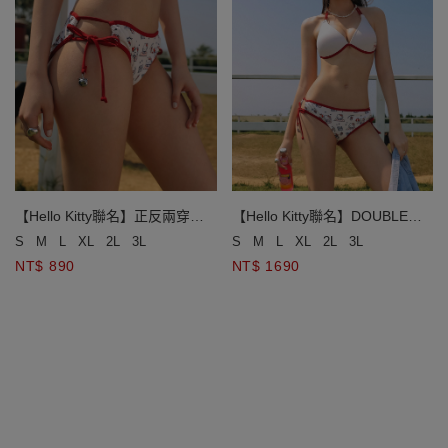
【Hello Kitty聯名】正反兩穿復
【Hello Kitty聯名】DOUBLE
古撞色側綁帶泳褲
PUSH終極美波撞色雙綁帶比基
S
M
L
XL
2L
3L
S
M
L
XL
2L
3L
尼
NT$ 890
NT$ 1690