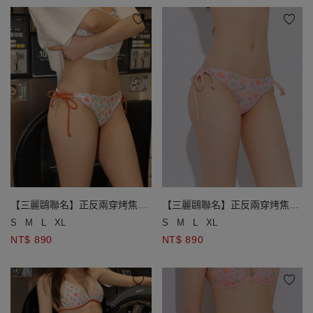
【三麗鷗聯名】正反兩穿烤焦版
【三麗鷗聯名】正反兩穿烤焦版
KITTY滿版印花低腰側綁帶泳褲
KITTY滿版印花低腰側綁帶泳褲
S
M
L
XL
S
M
L
XL
NT$ 890
NT$ 890