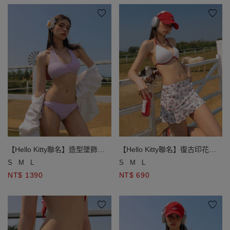
【Hello Kitty聯名】造型墜飾串
【Hello Kitty聯名】復古印花荷
珠綁帶比基尼
葉邊泳裙
S
M
L
S
M
L
NT$ 1390
NT$ 690