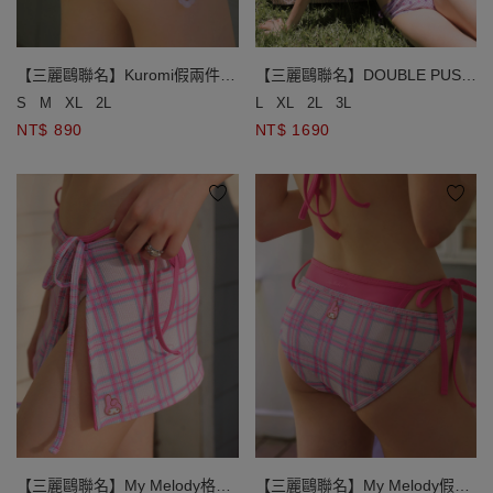
【三麗鷗聯名】Kuromi假兩件小
【三麗鷗聯名】DOUBLE PUSH
花格紋側綁帶泳褲
Kuromi假兩件小花格紋雙綁帶比
S
M
XL
2L
L
XL
2L
3L
基尼
NT$ 890
NT$ 1690
【三麗鷗聯名】My Melody格紋
【三麗鷗聯名】My Melody假兩