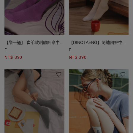
【樂一通】 崔弟款刺繡圖案中筒
【DINOTAENG】刺繡圖案中筒
襪
襪
F
F
NT$ 390
NT$ 390