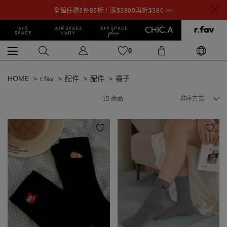
全館任選3件85折！滿$3800再折$380 >>
0
HOME
r.fav
配件
配件
襪子
15
商品
排序方式