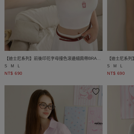
【迪士尼系列】前後印花字母撞色滾邊細肩帶BRA背
【迪士尼系列
心
心
S
M
L
S
M
L
NT$ 690
NT$ 690