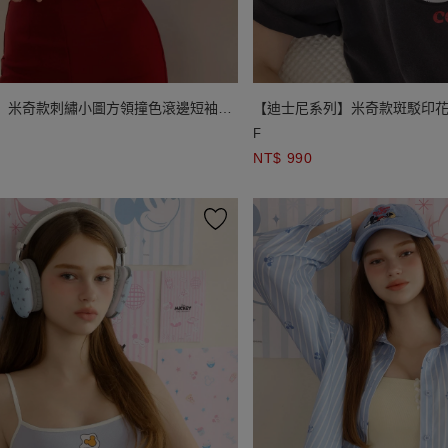
】米奇款刺繡小圖方領撞色滾邊短袖短
【迪士尼系列】米奇款斑駁印
TEE
F
NT$ 990