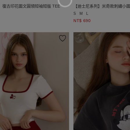
】復古印花圖文圓領短袖短版 TEE
【迪士尼系列】米奇款刺繡小
版 TEE
S
M
L
NT$ 690