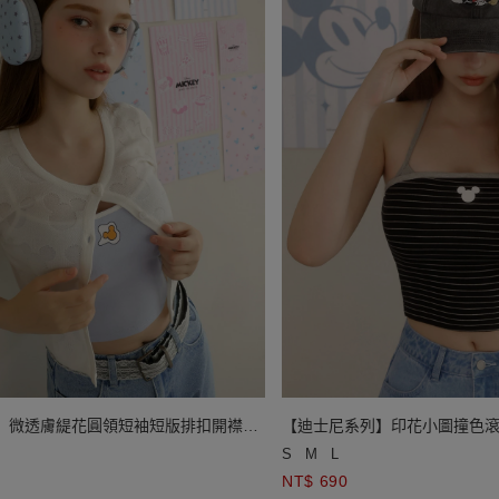
】微透膚緹花圓領短袖短版排扣開襟針
【迪士尼系列】印花小圖撞色滾
S
M
L
NT$ 690