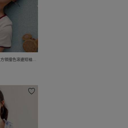
圖方領撞色滾邊短袖短