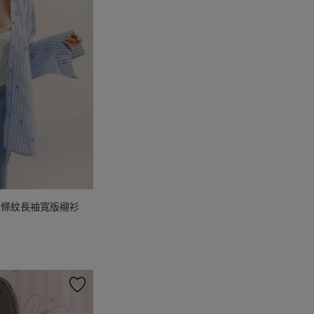
花條紋長袖寬版襯衫