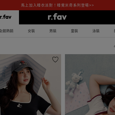
馬上加入睡衣派對！睡覺米奇系列登場>>
全館熱銷
女裝
男裝
童裝
泳裝