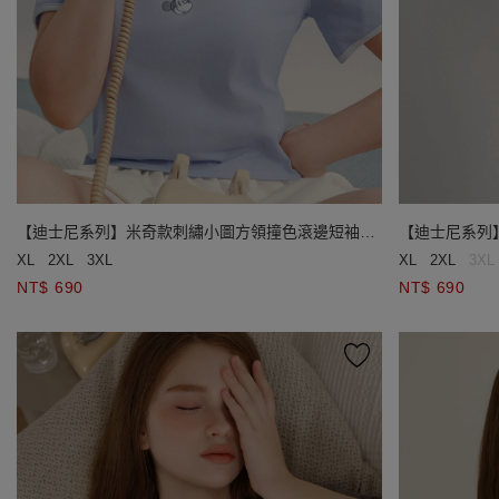
【迪士尼系列】米奇款刺繡小圖方領撞色滾邊短袖短
【迪士尼系列
版 TEE
版 TEE
XL
2XL
3XL
XL
2XL
3XL
NT$ 690
NT$ 690