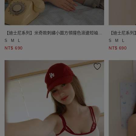
【迪士尼系列】米奇款刺繡小圖方領撞色滾邊短袖短
【迪士尼系列
版 TEE
版 TEE
S
M
L
S
M
L
NT$ 690
NT$ 690