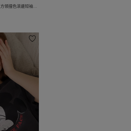
圖方領撞色滾邊短袖短