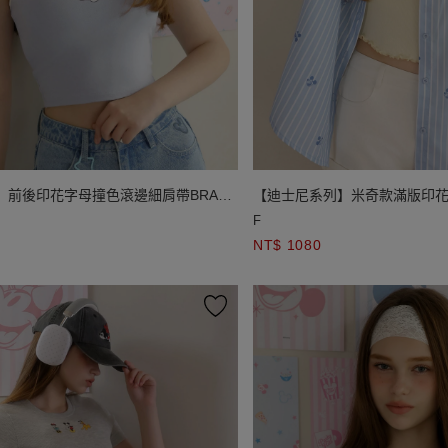
】前後印花字母撞色滾邊細肩帶BRA背
【迪士尼系列】米奇款滿版印
F
NT$ 1080