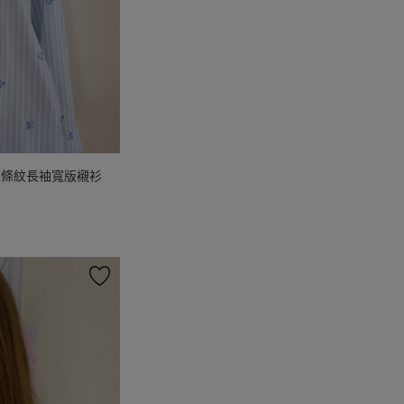
花條紋長袖寬版襯衫