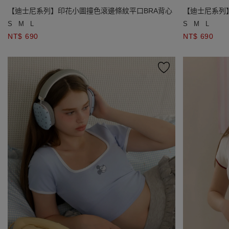
【迪士尼系列】印花小圖撞色滾邊條紋平口BRA背心
【迪士尼系列
S
M
L
S
M
L
NT$ 690
NT$ 690