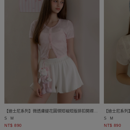
【迪士尼系列】微透膚緹花圓領短袖短版排扣開襟針
【迪士尼系列
織衫
織衫
S
M
S
M
NT$ 890
NT$ 890