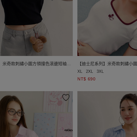
】米奇款刺繡小圖方領撞色滾邊短袖短
【迪士尼系列】米奇款刺繡小
版 TEE
XL
2XL
3XL
NT$ 690