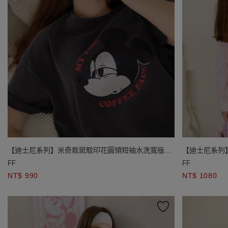
【迪士尼系列】米奇款斑駁印花圓領短袖水洗寬版
【迪士尼系列
TEE
FF
FF
NT$ 990
NT$ 1080