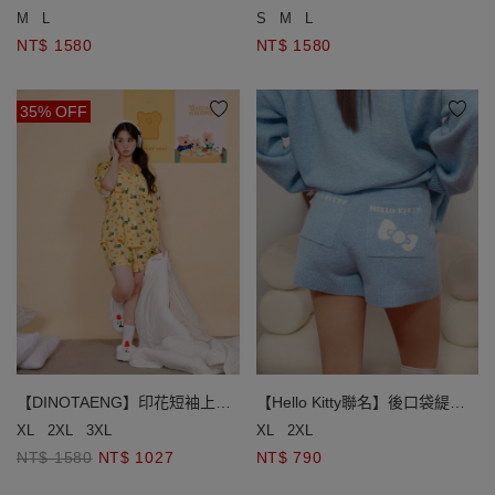
短褲家居服套裝
短褲家居服套裝
M
L
S
M
L
NT$ 1580
NT$ 1580
35% OFF
【DINOTAENG】印花短袖上衣
【Hello Kitty聯名】後口袋緹花
短褲家居服套裝
圖案針織短褲
XL
2XL
3XL
XL
2XL
NT$ 1580
NT$ 1027
NT$ 790