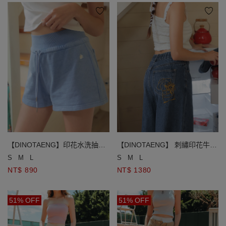
【DINOTAENG】印花水洗抽繩
【DINOTAENG】 刺繡印花牛仔
休閒短褲
寬褲
S
M
L
S
M
L
NT$ 890
NT$ 1380
51% OFF
51% OFF