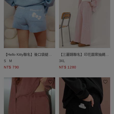
【Hello Kitty聯名】後口袋緹花
【三麗鷗聯名】印花圖案抽繩鬆
圖案針織短褲
緊休閒長褲
S
M
3XL
NT$ 790
NT$ 1280