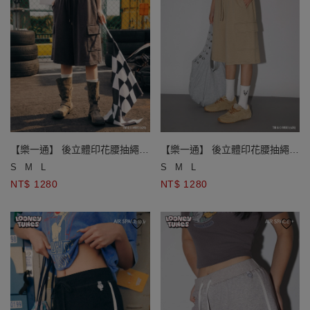
【樂一通】 後立體印花腰抽繩雙
【樂一通】 後立體印花腰抽繩雙
口袋水洗休閒七分褲
口袋水洗休閒七分褲
S
M
L
S
M
L
NT$ 1280
NT$ 1280