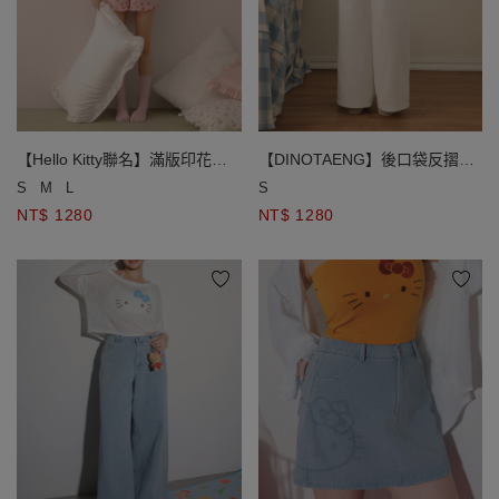
【Hello Kitty聯名】滿版印花短
【DINOTAENG】後口袋反摺毛
袖上衣短褲家居服套裝
巾繡斜紋休閒長褲
S
M
L
S
NT$ 1280
NT$ 1280