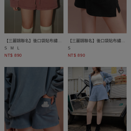
【三麗鷗聯名】後口袋貼布繡抽
【三麗鷗聯名】後口袋貼布繡抽
繩鬆緊休閒短褲
繩鬆緊休閒短褲
S
M
L
S
NT$ 890
NT$ 890