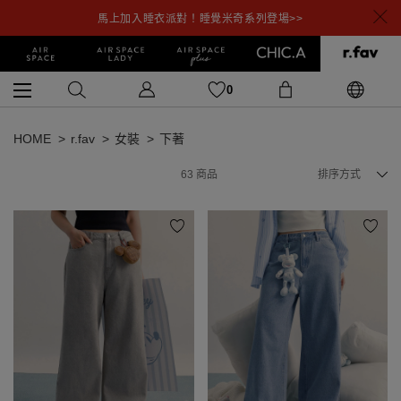
馬上加入睡衣派對！睡覺米奇系列登場>>
0
HOME
r.fav
女裝
下著
63
商品
排序方式