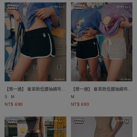
【樂一通】 崔弟款低腰抽繩布章
【樂一通】 崔弟款低腰抽繩布章
裝飾後印花撞色滾邊運動短褲
裝飾後印花撞色滾邊運動短褲
S
M
M
NT$ 690
NT$ 690