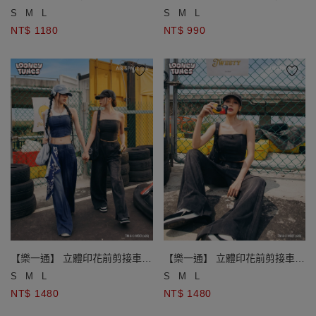
KITTY貼布繡水洗牛仔寬褲
水洗牛仔短裙
S
M
L
S
M
L
NT$ 1180
NT$ 990
【樂一通】 立體印花前剪接車線
【樂一通】 立體印花前剪接車線
腰鬆緊輕薄牛仔寬褲
腰鬆緊輕薄牛仔寬褲
S
M
L
S
M
L
NT$ 1480
NT$ 1480