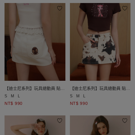
【迪士尼系列】玩具總動員 貼布
【迪士尼系列】玩具總動員 貼布
繡斜紋短裙 動物斑紋款/素色款
繡斜紋短裙 動物斑紋款/素色款
S
M
L
S
M
L
NT$ 990
NT$ 990