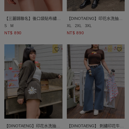
【三麗鷗聯名】後口袋貼布繡抽
【DINOTAENG】印花水洗抽繩
繩鬆緊休閒短褲
休閒短褲
S
M
XL
2XL
3XL
NT$ 890
NT$ 890
【DINOTAENG】印花水洗抽繩
【DINOTAENG】 刺繡印花牛仔