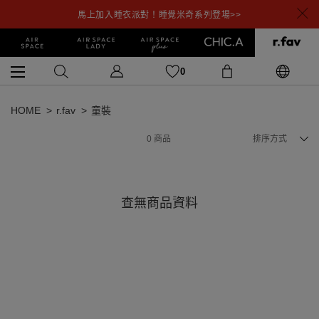
馬上加入睡衣派對！睡覺米奇系列登場>>
0
HOME
r.fav
童裝
0
商品
排序方式
查無商品資料