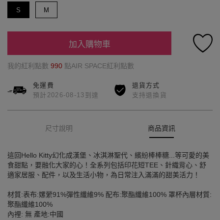
S
M
加入購物車
我的紅利點數
990
點AIR SPACE紅利點數
免運費
退貨方式
預計2026-08-13到達
支持退換貨
尺寸說明
商品資訊
這回Hello Kitty幻化成漢堡、冰淇淋聖代、繽紛棒棒糖...等可愛的美
食甜點，要融化大家的心！全系列包括印花短TEE、針織背心、舒
適家居服、配件，以及生活小物，為日常注入滿滿的甜美活力！
材質:表布:嫘縈91%彈性纖維9% 配布:聚酯纖維100% 罩杯內層材質:
聚酯纖維100%
內裡: 無 產地:中國