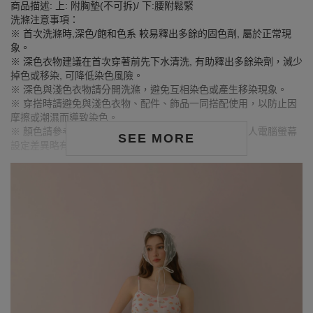
商品描述: 上: 附胸墊(不可拆)/ 下:腰附鬆緊
洗滌注意事項：
※ 首次洗滌時,深色/飽和色系 較易釋出多餘的固色劑, 屬於正常現
象。
※ 深色衣物建議在首次穿著前先下水清洗, 有助釋出多餘染劑，減少
掉色或移染, 可降低染色風險。
※ 深色與淺色衣物請分開洗滌，避免互相染色或產生移染現象。
※ 穿搭時請避免與淺色衣物、配件、飾品一同搭配使用，以防止因
摩擦或潮濕而導致染色。
※ 顏色請參考單品圖片較為接近，但因圖檔顏色會因個人電腦螢幕
SEE MORE
設定差異略有不同，請以實際商品顏色為準。
MODEL資訊
身高177cm／胸圍Bust：83cm
腰圍Waist：60cm／臀圍hips：89cm
試穿報告：模特兒穿著S號