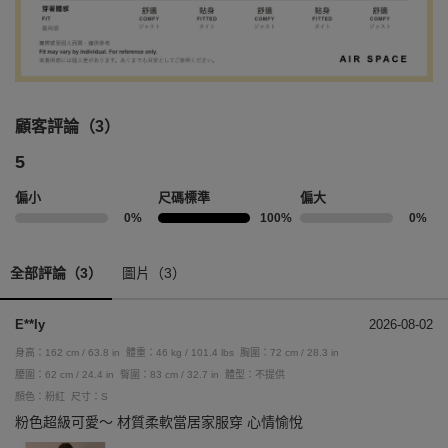
顧客評論（3）
5
偏小
尺碼標準
偏大
0%
100%
0%
全部評論（3）
圖片（3）
E**ly
2026-08-02
身高：162 cm / 63.8 in
體重：46 kg / 101.4 lbs
胸圍：72 cm / 28.3 in
腰圍：62 cm / 24.4 in
臀圍：83 cm / 32.7 in
體型：不提供
顏色：粉紅
尺寸：S
粉色超級可愛～ 材質柔軟當居家服穿 心情愉悅