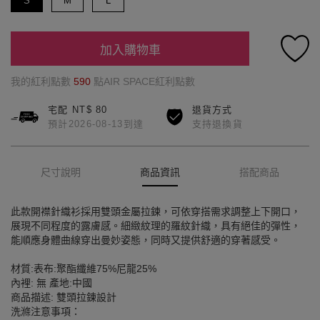
S
M
L
加入購物車
我的紅利點數
590
點AIR SPACE紅利點數
宅配 NT$ 80
退貨方式
預計2026-08-13到達
支持退換貨
尺寸說明
商品資訊
搭配商品
此款開襟針織衫採用雙頭金屬拉鍊，可依穿搭需求調整上下開口，
展現不同程度的露膚感。細緻紋理的羅紋針織，具有絕佳的彈性，
能順應身體曲線穿出曼妙姿態，同時又提供舒適的穿著感受。
材質:表布:聚酯纖維75%尼龍25%
內裡: 無 產地:中國
商品描述: 雙頭拉鍊設計
洗滌注意事項：