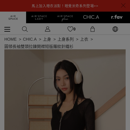
馬上加入睡衣派對！睡覺米奇系列登場>>
0
HOME
CHIC.A
上身
上身系列
上衣
圓領長袖雙頭拉鍊開襟短版羅紋針織衫