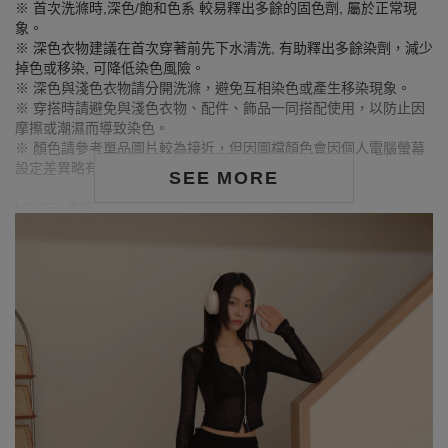
※ 首次洗滌時,深色/飽和色系 較易釋出多餘的固色劑, 屬於正常現
象。
※ 深色衣物建議在首次穿著前先下水清洗, 有助釋出多餘染劑，減少
掉色或移染, 可降低染色風險。
※ 深色與淺色衣物請分開洗滌，避免互相染色或產生移染現象。
※ 穿搭時請避免與淺色衣物、配件、飾品一同搭配使用，以防止因
摩擦或潮濕而導致染色。
※ 顏色請參考單品圖片較為接近，但因圖檔顏色會因個人電腦螢幕
設定差異略有不同，請以實際商品顏色為準。
SEE MORE
MODEL資訊
身高168cm／胸圍Bust：81cm
腰圍Waist：61cm／臀圍hips：86cm
試穿報告：模特兒穿著S號