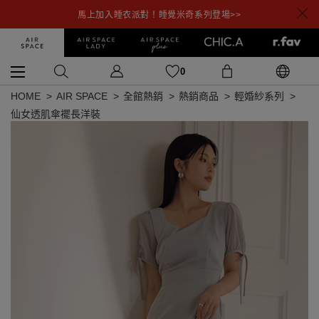
馬上加入睡衣派對！睡覺米奇系列登場>>
0
HOME
AIR SPACE
全館熱銷
熱銷商品
輕婚紗系列
仙女透肌傘襬長洋裝