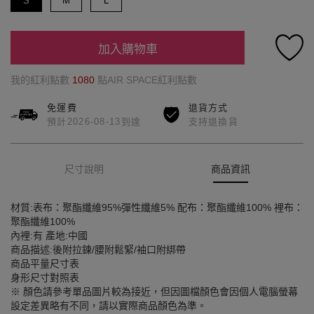
S
M
L
加入購物車
我的紅利點數
1080
點AIR SPACE紅利點數
免運費
退貨方式
預計2026-08-13到達
支持退換貨
尺寸說明
商品資訊
材質:表布：聚酯纖維95%彈性纖維5% 配布：聚酯纖維100% 裡布：
聚酯纖維100%
內裡:有 產地:中國
商品描述:後附拉鍊/腰附鬆緊/袖口附綁帶
商品平量尺寸表
身形尺寸對照表
※ 顏色請參考單品圖片較為接近，但因圖檔顏色會因個人電腦螢幕
設定差異略有不同，請以實際商品顏色為準。