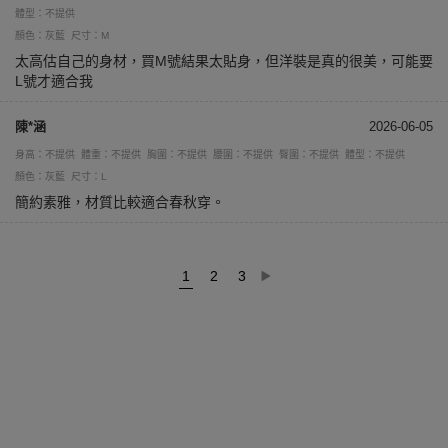
體型：不提供
顏色：灰藍
尺寸：M
太高估自己的身材，買M號結果太貼身，但洋裝是真的很美，可能要
L號才適合我
陳*涵
2026-06-05
身高：不提供
體重：不提供
胸圍：不提供
腰圍：不提供
臀圍：不提供
體型：不提供
顏色：灰藍
尺寸：L
簡約素雅，材質比較適合春秋穿。
1
2
3