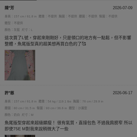
陳*芳
2026-07-09
身高：157 cm / 61.8 in
體重：不提供
胸圍：不提供
腰圍：不提供
臀圍：不提供
體型：不提供
顏色：灰藍
尺寸：L
這次買了L號，穿起來剛剛好，只是領口的地方有一點鬆，但不影響
整體，魚尾版型真的超美想再買白色的了🥰
許*慈
2026-06-17
身高：157 cm / 61.8 in
體重：54 kg / 119.1 lbs
胸圍：76 cm / 29.9 in
腰圍：80 cm / 31.5 in
臀圍：93 cm / 36.6 in
體型：沙漏型
顏色：奶白
尺寸：M
魚尾版型穿起來超級顯瘦！ 很有氣質，直接包色 不過我肩膀窄 所以
即使75E M對我來說稍微大了一些