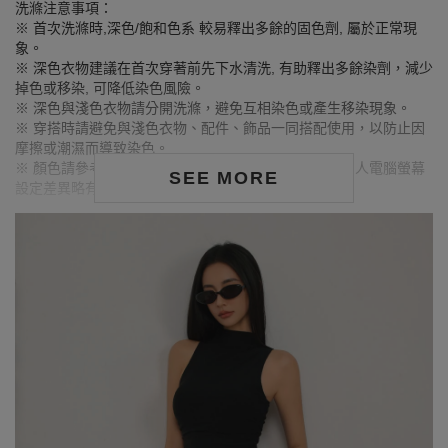
洗滌注意事項：
※ 首次洗滌時,深色/飽和色系 較易釋出多餘的固色劑, 屬於正常現
象。
※ 深色衣物建議在首次穿著前先下水清洗, 有助釋出多餘染劑，減少
掉色或移染, 可降低染色風險。
※ 深色與淺色衣物請分開洗滌，避免互相染色或產生移染現象。
※ 穿搭時請避免與淺色衣物、配件、飾品一同搭配使用，以防止因
摩擦或潮濕而導致染色。
※ 顏色請參考單品圖片較為接近，但因圖檔顏色會因個人電腦螢幕
SEE MORE
設定差異略有不同，請以實際商品顏色為準。
MODEL資訊
身高170cm／胸圍Bust：81cm
腰圍Waist：60cm／臀圍hips：91cm
試穿報告：模特兒穿著S號