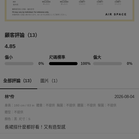
顧客評論（13）
4.85
偏小
尺碼標準
偏大
0%
100%
0%
全部評論（13）
圖片（1）
林*伶
2026-08-04
身高：160 cm / 63 in
體重：不提供
胸圍：不提供
腰圍：不提供
臀圍：不提供
體型：不提供
顏色：黑
尺寸：S
長裙搭什麼都好看！又有造型感