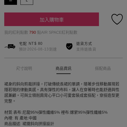
M
L
加入購物車
我的紅利點數
790
點AIR SPACE紅利點數
宅配 NT$ 80
退貨方式
預計2026-08-13到達
支持退換貨
尺寸說明
商品資訊
搭配商品
裙身的斜向剪裁拼接，打破傳統長裙的單調，隨著步伐移動展現若
隱若現的律動美感。具有彈性的布料，讓人在穿著時也能舒適與性
感兼顧。可與立領削肩背心平口小可愛套裝成套搭配，穿搭造型更
完整。
材質:表布:尼龍95%彈性纖維5% 裡布:嫘縈95%彈性纖維5%
內裡: 有 產地:中國
商品描述: 裙擺斜向拼接設計