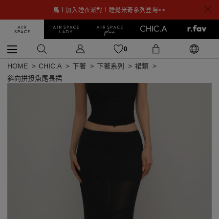
馬上加入睡衣派對！睡覺米奇系列登場>>
0
HOME
CHIC.A
下著
下著系列
裙類
斜向拼接魚尾長裙