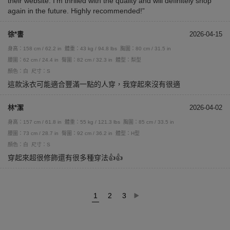
their website. I’m thrilled with the quality and will definitely shop
again in the future. Highly recommended!”
徐*書
2026-04-15
身高：158 cm / 62.2 in
體重：43 kg / 94.8 lbs
胸圍：80 cm / 31.5 in
腰圍：62 cm / 24.4 in
臀圍：82 cm / 32.3 in
體型：梨型
顏色：白
尺寸：S
這款泳衣可能適合豐滿一點的人穿，我穿起來沒有很適
林*潔
2026-04-02
身高：157 cm / 61.8 in
體重：55 kg / 121.3 lbs
胸圍：85 cm / 33.5 in
腰圍：73 cm / 28.7 in
臀圍：92 cm / 36.2 in
體型：H型
顏色：白
尺寸：S
穿起來超很修飾還有很多種穿法👍👍
1
2
3