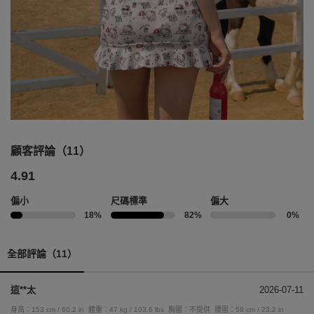
顧客評論（11）
4.91
偏小
尺碼標準
偏大
18%
82%
0%
全部評論（11）
這**太
2026-07-11
身高：153 cm / 60.2 in
體重：47 kg / 103.6 lbs
胸圍：不提供
腰圍：59 cm / 23.2 in