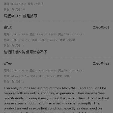
臀圍：89 cm / 35 in
體型：不提供
顏色：白
尺寸：M
滿版KITTY~就是搶眼
高*琪
2026-05-31
身高：155 cm / 61 in
體重：97 kg / 213.9 lbs
胸圍：95 cm / 37.4 in
腰圍：108 cm / 42.5 in
臀圍：120 cm / 47.2 in
體型：蘋果型
顏色：白
尺寸：L
這個好爆炸美 但可惜穿不下
a**ee
2026-04-22
身高：165 cm / 65 in
體重：58 kg / 127.9 lbs
胸圍：83 cm / 32.7 in
腰圍：64 cm / 25.2 in
臀圍：83 cm / 32.7 in
體型：梨型
顏色：白
尺寸：L
I recently purchased a product from AIRSPACE and I couldn’t be
happier with my online shopping experience. Their website was
user-friendly, making it easy to find the perfect item. The checkout
process was smooth, and I received my order promptly. The
product arrived in excellent condition, exactly as described on