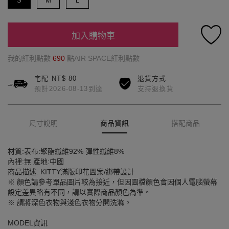
S
M
L
加入購物車
我的紅利點數
690
點AIR SPACE紅利點數
宅配 NT$ 80
退貨方式
預計2026-08-13到達
支持退換貨
尺寸說明
商品資訊
搭配商品
材質:表布:聚酯纖維92% 彈性纖維8%
內裡:無 產地:中國
商品描述: KITTY滿版印花圖案/綁帶設計
※ 顏色請參考單品圖片較為接近，但因圖檔顏色會因個人電腦螢幕
設定差異略有不同，請以實際商品顏色為準。
※ 請將深色衣物與淺色衣物分開洗滌。
MODEL資訊