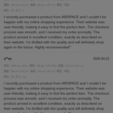
腰圍：64 cm / 25.2 in
臀圍：83 cm / 32.7 in
體型：梨型
顏色：白
尺寸：L
I recently purchased a product from AIRSPACE and I couldn’t be
happier with my online shopping experience. Their website was
user-friendly, making it easy to find the perfect item. The checkout
process was smooth, and I received my order promptly. The
product arrived in excellent condition, exactly as described on
their website. I’m thrilled with the quality and will definitely shop
again in the future. Highly recommended!”
a**ee
2026-04-22
身高：165 cm / 65 in
體重：58 kg / 127.9 lbs
胸圍：83 cm / 32.7 in
腰圍：64 cm / 25.2 in
臀圍：83 cm / 32.7 in
體型：梨型
顏色：白
尺寸：XL
I recently purchased a product from AIRSPACE and I couldn’t be
happier with my online shopping experience. Their website was
user-friendly, making it easy to find the perfect item. The checkout
process was smooth, and I received my order promptly. The
product arrived in excellent condition, exactly as described on
their website. I’m thrilled with the quality and will definitely shop