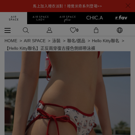
馬上加入睡衣派對！睡覺米奇系列登場>>
0
HOME
AIR SPACE
泳裝
聯名/選品
Hello Kitty聯名
【Hello Kitty聯名】正反兩穿復古撞色側綁帶泳褲