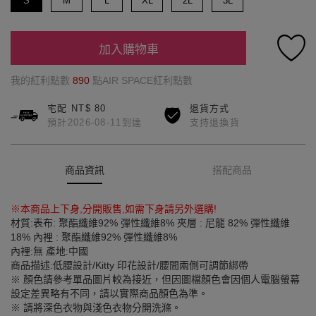
S
M
L
XL
2L
3L
加入購物車
我的紅利點數
890
點AIR SPACE紅利點數
宅配 NT$ 80
退貨方式
預計2026-08-11到達
支持退換貨
商品資訊
搭配商品
※本商品上下身,分開販售,如需下身請另外選購!
材質:表布: 聚酯纖維92% 彈性纖維8% 夾層 : 尼龍 82% 彈性纖維
18% 內裡 : 聚酯纖維92% 彈性纖維8%
內裡:無 產地:中國
商品描述:低腰設計/Kitty 印花設計/腰間兩側可調節綁帶
※ 顏色請參考單品圖片較為接近，但因圖檔顏色會因個人電腦螢幕
設定差異略有不同，請以實際商品顏色為準。
※ 請將深色衣物與淺色衣物分開洗滌。