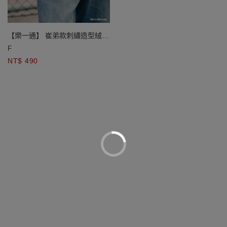
【樂一通】 崔弟款刺繡造型絨毛
耳機包吊飾
F
NT$ 490