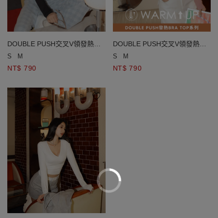
DOUBLE PUSH交叉V領發熱
DOUBLE PUSH交叉V領發熱
BRA TOP
BRA TOP
S
M
S
M
NT$ 790
NT$ 790