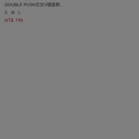
DOUBLE PUSH交叉V領發熱
BRA TOP
S
M
L
NT$ 790