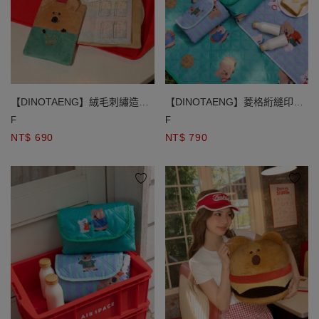
【DINOTAENG】絨毛刺繡造型
【DINOTAENG】菱格絎縫印花
護照套
防潑水手提收納野餐墊
F
F
NT$ 690
NT$ 790