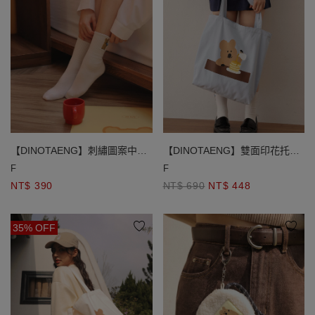
【DINOTAENG】刺繡圖案中筒
【DINOTAENG】雙面印花托特
襪
包
F
F
NT$ 390
NT$ 690
NT$ 448
35% OFF