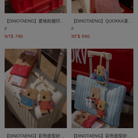
【DINOTAENG】菱格絎縫印花
【DINOTAENG】QUOKKA漢堡
防潑水手提收納野餐墊
造型細絨抱枕
F
F
NT$ 790
NT$ 990
【DINOTAENG】彩色造型矽膠
【DINOTAENG】彩色造型矽膠