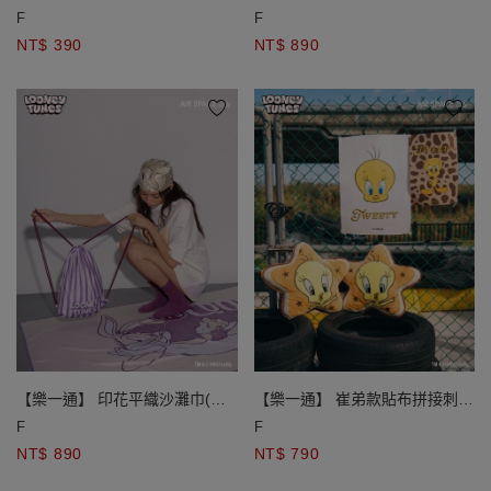
襪
束口袋) 兔巴哥款/崔弟款
F
F
NT$ 390
NT$ 890
【樂一通】 印花平織沙灘巾(附
【樂一通】 崔弟款貼布拼接刺繡
束口袋) 兔巴哥款/崔弟款
星形絨毛抱枕
F
F
NT$ 890
NT$ 790