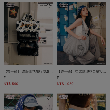
【樂一通】 滿版印花旅行盥洗收
【樂一通】 崔弟款印花金屬扣眼
納包
裝飾流浪包
F
F
NT$ 590
NT$ 1080