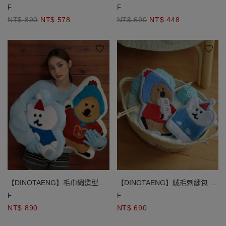
鋪棉手提包
小袋
F
F
NT$ 890
NT$ 578
NT$ 690
NT$ 448
【DINOTAENG】毛巾繡造型絨
【DINOTAENG】絨毛刺繡包 (
毛抱枕
QUOKKA款/ BOBO款 )
F
F
NT$ 890
NT$ 690