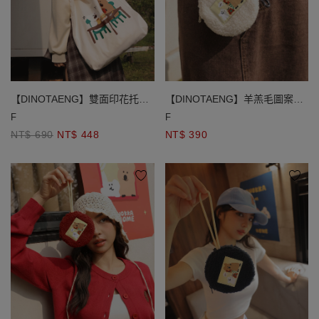
【DINOTAENG】雙面印花托特
【DINOTAENG】羊羔毛圖案織
包
標圓形零錢包
F
F
NT$ 690
NT$ 448
NT$ 390