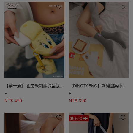
【樂一通】 崔弟款刺繡造型絨毛
【DINOTAENG】刺繡圖案中筒
耳機包吊飾
襪
F
F
NT$ 490
NT$ 390
35% OFF