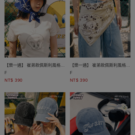
【樂一通】 崔弟款佩斯利風格絲
【樂一通】 崔弟款佩斯利風格絲
巾
巾
F
F
NT$ 390
NT$ 390