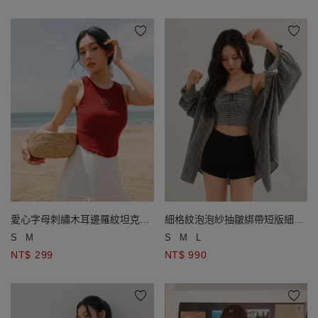
愛心字母刺繡木耳邊羅紋坦克背
細格紋泡泡紗抽皺綁帶短版細肩
心
帶背心長袖長版襯衫套裝
S
M
S
M
L
NT$ 299
NT$ 990