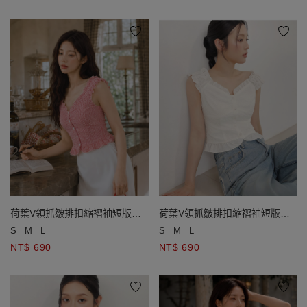
荷葉V領抓皺排扣縮褶袖短版上
荷葉V領抓皺排扣縮褶袖短版上
衣 素色款/ 格紋款
衣 素色款/ 格紋款
S
M
L
S
M
L
NT$ 690
NT$ 690