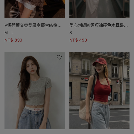
V領荷葉交疊雙層傘擺雪紡格紋
愛心刺繡圓領短袖撞色木耳邊短
細肩帶上衣
版上衣
M
L
S
NT$ 890
NT$ 490