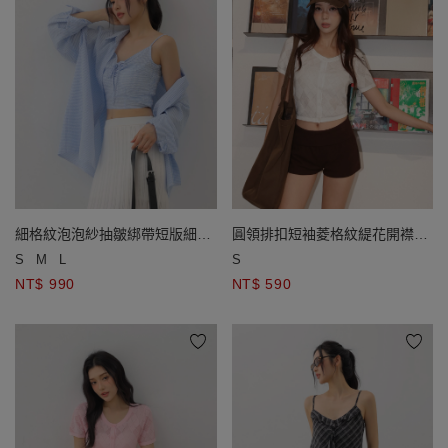
細格紋泡泡紗抽皺綁帶短版細肩
圓領排扣短袖菱格紋緹花開襟針
帶背心長袖長版襯衫套裝
織衫
S
M
L
S
NT$ 990
NT$ 590