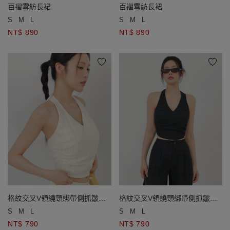
百褶雪紡長裙
百褶雪紡長裙
S
M
L
S
M
L
NT$ 890
NT$ 890
格紋交叉V領繞頸綁帶側抓皺短
格紋交叉V領繞頸綁帶側抓皺短
版背心(附胸墊)
版背心(附胸墊)
S
M
L
S
M
L
NT$ 790
NT$ 790