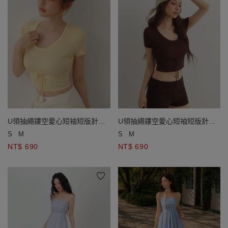
U領抽繩鏤空愛心短袖短版針織
U領抽繩鏤空愛心短袖短版針織
衫
衫
S
M
S
M
NT$ 690
NT$ 690