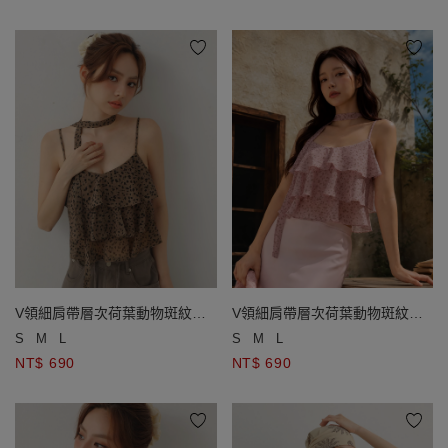
V領細肩帶層次荷葉動物斑紋雪
V領細肩帶層次荷葉動物斑紋雪
紡上衣(附胸墊&領巾)
紡上衣(附胸墊&領巾)
S
M
L
S
M
L
NT$ 690
NT$ 690