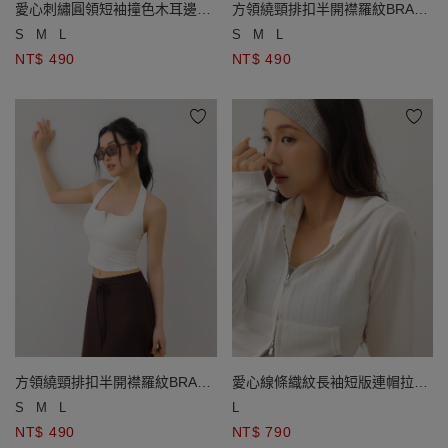
愛心刺繡圓領短袖撞色木耳邊短
方領繞頸排扣半開襟羅紋BRA背
版上衣
心
S
M
L
S
M
L
NT$ 490
NT$ 490
方領繞頸排扣半開襟羅紋BRA背
愛心線條織紋長袖短版連帽拉鍊
心
外套
S
M
L
L
NT$ 490
NT$ 790