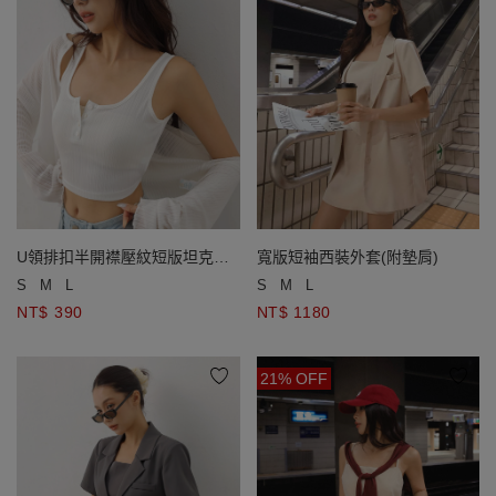
U領排扣半開襟壓紋短版坦克背
寬版短袖西裝外套(附墊肩)
心
S
M
L
S
M
L
NT$ 390
NT$ 1180
21% OFF