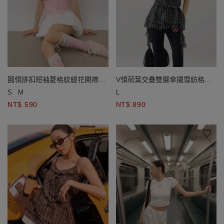
圓領排扣短袖菱格紋緹花開襟針
V領荷葉交疊雙層傘擺雪紡格紋
織衫
細肩帶上衣
S
M
L
NT$ 590
NT$ 890