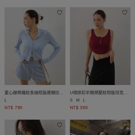
愛心線條織紋長袖短版連帽拉鍊
U領排扣半開襟壓紋短版坦克背
外套
心
L
S
M
L
NT$ 790
NT$ 390