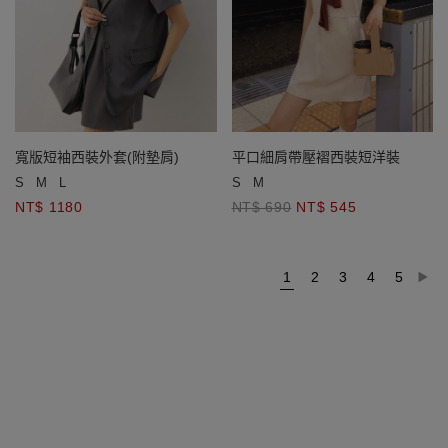
寬版短袖西裝外套(附墊肩)
平口細肩帶壓褶西裝短洋裝
S
M
L
S
M
NT$ 1180
NT$ 690
NT$ 545
1
2
3
4
5