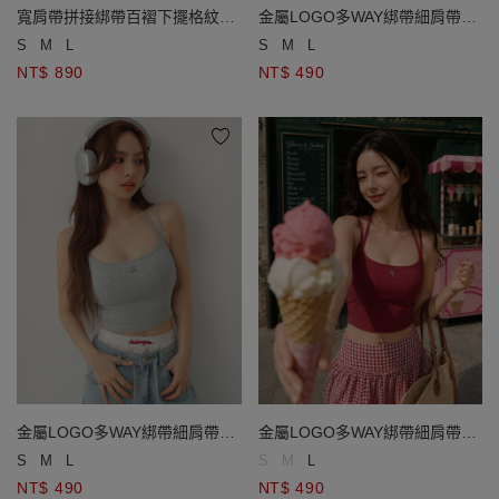
寬肩帶拼接綁帶百褶下擺格紋背
金屬LOGO多WAY綁帶細肩帶羅
心短洋裝
紋短版BRA背心
S
M
L
S
M
L
NT$ 890
NT$ 490
金屬LOGO多WAY綁帶細肩帶羅
金屬LOGO多WAY綁帶細肩帶羅
紋短版BRA背心
紋短版BRA背心
S
M
L
S
M
L
NT$ 490
NT$ 490