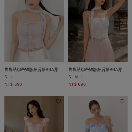
蝴蝶結綁帶短版細肩帶BRA背心
蝴蝶結綁帶短版細肩帶BRA背心
(附領巾)
(附領巾)
S
L
S
M
L
NT$ 690
NT$ 690