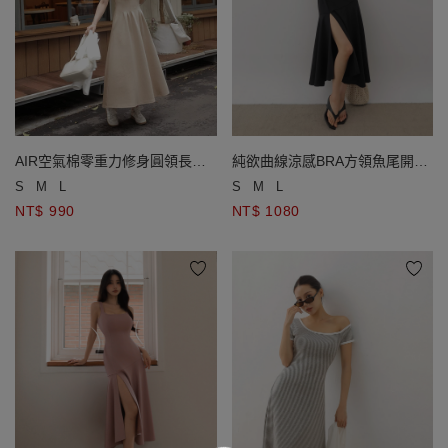
AIR空氣棉零重力修身圓領長洋
純欲曲線涼感BRA方領魚尾開衩
裝
長洋裝
S
M
L
S
M
L
NT$ 990
NT$ 1080