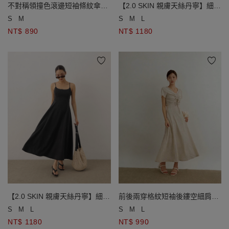
不對稱領撞色滾邊短袖條紋傘擺
【2.0 SKIN 親膚天絲丹寧】細肩
長洋裝( 附胸墊)
帶收腰長洋裝
S
M
S
M
L
NT$ 890
NT$ 1180
前後兩穿格紋短袖後鏤空細肩帶
【2.0 SKIN 親膚天絲丹寧】細肩
長洋裝套裝
帶收腰長洋裝
S
M
L
S
M
L
NT$ 990
NT$ 1180