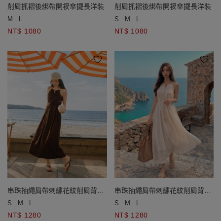
削肩抓褶後綁帶開衩傘擺長洋裝
削肩抓褶後綁帶開衩傘擺長洋裝
M
L
S
M
L
NT$ 1080
NT$ 1080
串珠抽繩肩帶刺繡花紋削肩背心
串珠抽繩肩帶刺繡花紋削肩背心
長洋裝( 附串珠繫腰繩&胸墊)
長洋裝( 附串珠繫腰繩&胸墊)
S
M
L
S
M
L
NT$ 1280
NT$ 1280