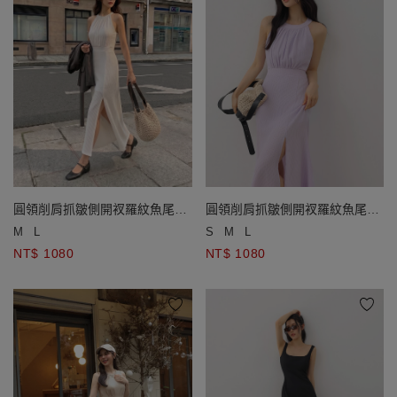
圓領削肩抓皺側開衩羅紋魚尾長
圓領削肩抓皺側開衩羅紋魚尾長
洋裝(附胸墊)
洋裝(附胸墊)
M
L
S
M
L
NT$ 1080
NT$ 1080