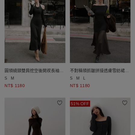
圓領繞頸雙肩挖空後開衩長袖羅
不對稱領抓皺拼接透膚雪紡裙擺
紋BRA長洋裝
長袖內磨毛BRA長洋裝
S
M
S
M
L
NT$ 1180
NT$ 1180
51% OFF