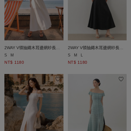
2WAY V領抽繩木耳邊網紗長袖
2WAY V領抽繩木耳邊網紗長袖
罩衫後鏤空細肩帶長洋裝套裝
罩衫後鏤空細肩帶長洋裝套裝
S
M
S
M
L
NT$ 1180
NT$ 1180