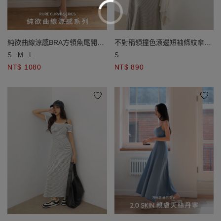
純欲曲線涼感BRA方領魚尾開衩
不對稱領撞色滾邊短袖條紋傘擺
長洋裝
長洋裝( 附胸墊)
S
M
L
S
NT$ 1080
NT$ 890