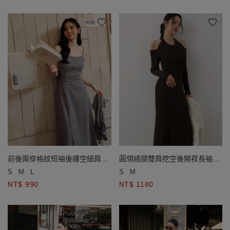
前後兩穿格紋短袖後鏤空細肩帶
圓領繞頸雙肩挖空後開衩長袖羅
長洋裝套裝
紋BRA長洋裝
S
M
L
S
M
NT$ 990
NT$ 1180