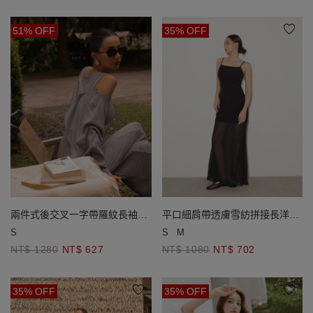
51% OFF
35% OFF
兩件式後交叉一字帶羅紋長袖罩
平口細肩帶透膚雪紡拼接長洋裝
衫背心長洋裝
(附胸墊)
S
S
M
NT$ 1280
NT$ 627
NT$ 1080
NT$ 702
35% OFF
35% OFF