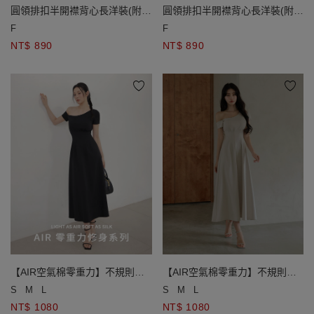
圓領排扣半開襟背心長洋裝(附披
圓領排扣半開襟背心長洋裝(附披
肩) 素色款/條紋款
肩) 素色款/條紋款
F
F
NT$ 890
NT$ 890
【AIR空氣棉零重力】不規則斜
【AIR空氣棉零重力】不規則斜
肩修身長洋裝(附胸墊)
肩修身長洋裝(附胸墊)
S
M
L
S
M
L
NT$ 1080
NT$ 1080