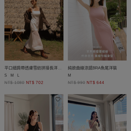
平口細肩帶透膚雪紡拼接長洋裝
純欲曲線涼感BRA魚尾洋裝
(附胸墊)
S
M
L
M
NT$ 1080
NT$ 702
NT$ 990
NT$ 644