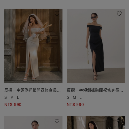
反摺一字領側抓皺開衩修身長洋
反摺一字領側抓皺開衩修身長洋
裝(附胸墊)
裝(附胸墊)
S
M
L
S
M
L
NT$ 990
NT$ 990