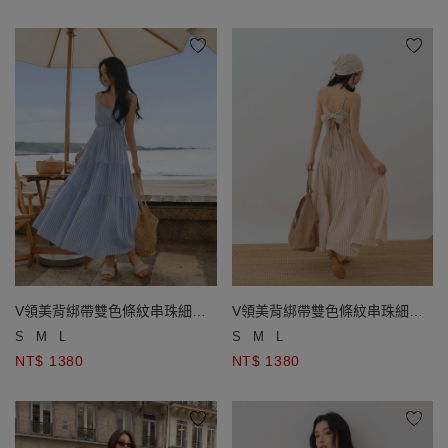
V領美背綁帶雙色條紋串珠細肩
V領美背綁帶雙色條紋串珠細肩
帶蛋糕長洋裝(附胸墊)
帶蛋糕長洋裝(附胸墊)
S
M
L
S
M
L
NT$ 1380
NT$ 1380