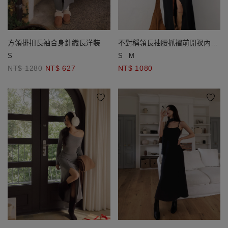
方領排扣長袖合身針織長洋裝
不對稱領長袖腰抓褶前開衩內刷
毛BRA長洋裝
S
S
M
NT$ 1280
NT$ 627
NT$ 1080