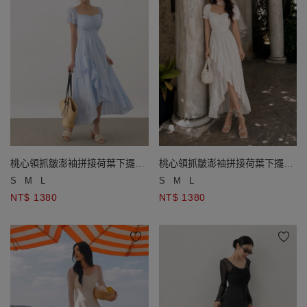
桃心領抓皺澎袖拼接荷葉下擺條
桃心領抓皺澎袖拼接荷葉下擺條
紋長洋裝(附胸墊)
紋長洋裝(附胸墊)
S
M
L
S
M
L
NT$ 1380
NT$ 1380