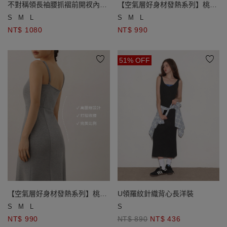
不對稱領長袖腰抓褶前開衩內刷
【空氣層好身材發熱系列】桃心
毛BRA長洋裝
領細肩帶魚尾長洋裝(附胸墊)
S
M
L
S
M
L
NT$ 1080
NT$ 990
51% OFF
【空氣層好身材發熱系列】桃心
U領羅紋針織背心長洋裝
領細肩帶魚尾長洋裝(附胸墊)
S
M
L
S
NT$ 990
NT$ 890
NT$ 436