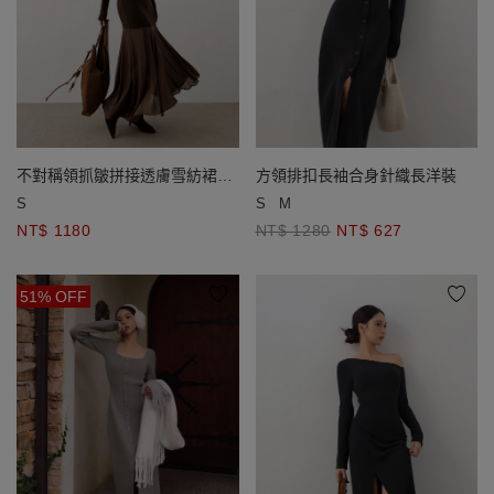
不對稱領抓皺拼接透膚雪紡裙擺
方領排扣長袖合身針織長洋裝
長袖內磨毛BRA長洋裝
S
S
M
NT$ 1180
NT$ 1280
NT$ 627
51% OFF