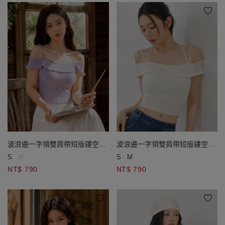
波浪邊一字領雙肩帶短版鏤空羅
波浪邊一字領雙肩帶短版鏤空羅
紋針織上衣(附胸墊)
紋針織上衣(附胸墊)
S
M
S
M
NT$ 790
NT$ 790