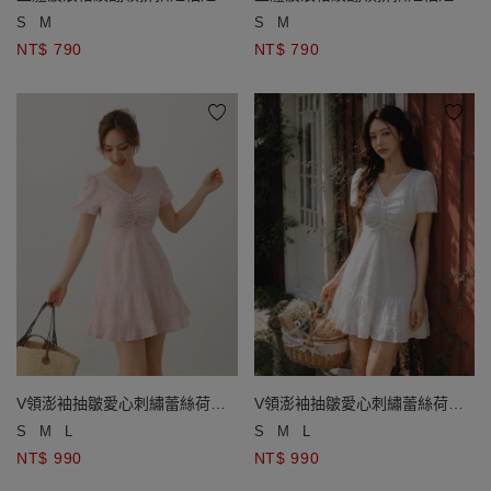
開襟針織衫
開襟針織衫
S
M
S
M
NT$ 790
NT$ 790
V領澎袖抽皺愛心刺繡蕾絲荷葉
V領澎袖抽皺愛心刺繡蕾絲荷葉
邊短洋裝
邊短洋裝
S
M
L
S
M
L
NT$ 990
NT$ 990