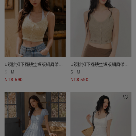
U領排扣下擺鏤空短版細肩帶針
U領排扣下擺鏤空短版細肩帶針
織背心
織背心
S
M
S
M
NT$ 590
NT$ 590