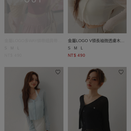
金屬LOGO多WAY綁帶細肩帶羅
金屬LOGO V領長袖微透膚木耳
紋短版BRA背心
邊短版開襟針織衫
S
M
L
S
M
L
NT$ 490
NT$ 490