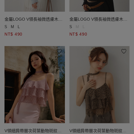
金屬LOGO V領長袖微透膚木耳
金屬LOGO V領長袖微透膚木耳
邊短版開襟針織衫
邊短版開襟針織衫
S
M
L
S
M
L
NT$ 490
NT$ 490
V領細肩帶層次荷葉動物斑紋雪
V領細肩帶層次荷葉動物斑紋雪