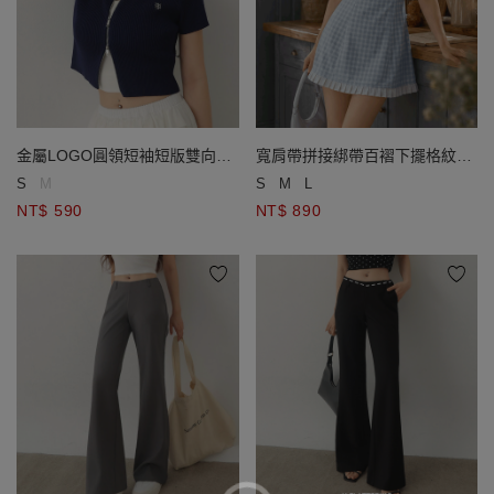
金屬LOGO圓領短袖短版雙向拉
寬肩帶拼接綁帶百褶下擺格紋背
鍊開襟針織衫
心短洋裝
S
M
S
M
L
NT$ 590
NT$ 890