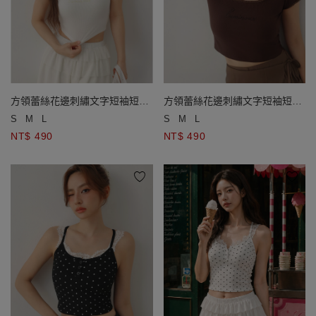
方領蕾絲花邊刺繡文字短袖短版
方領蕾絲花邊刺繡文字短袖短版
羅紋上衣
羅紋上衣
S
M
L
S
M
L
NT$ 490
NT$ 490