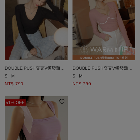
DOUBLE PUSH交叉V領發熱
DOUBLE PUSH交叉V領發熱
BRA TOP
BRA TOP
S
M
S
M
NT$ 790
NT$ 790
51% OFF