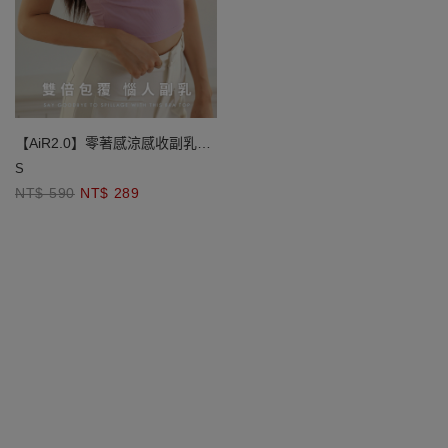
【AiR2.0】零著感涼感收副乳寬
肩BRA TOP
S
NT$ 590
NT$ 289