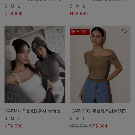
單肩挖空長袖短版發熱BRA TOP
短版發熱上衣
S
M
L
S
M
L
NT$ 690
NT$ 590
35% OFF
WARM↑UP薄感好身材 高領長袖
【AiR 2.0】零著感不對稱領口挖
短版發熱上衣
空短袖BRA TOP
S
M
L
S
M
L
NT$ 590
NT$ 590
NT$ 384