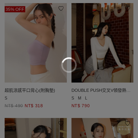
35% OFF
DOUBLE PUSH交叉V領發熱
超肌涼感平口背心(附胸墊)
BRA TOP
S
M
L
S
NT$ 790
NT$ 490
NT$ 318