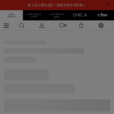
馬上加入睡衣派對！睡覺米奇系列登場>>
0