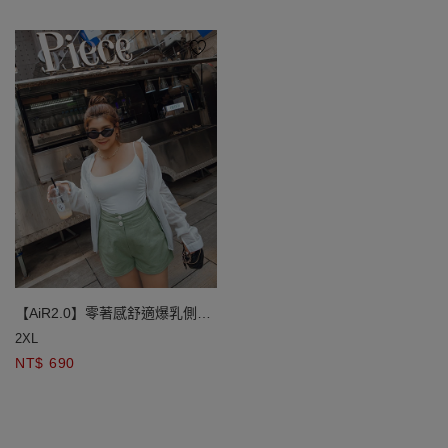
【AiR2.0】零著感舒適爆乳側抓
皺BRA TOP
2XL
NT$ 690