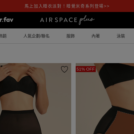
馬上加入睡衣派對！睡覺米奇系列登場>>
熱銷
人氣企劃/聯名
服飾
內著
泳裝
51% OFF