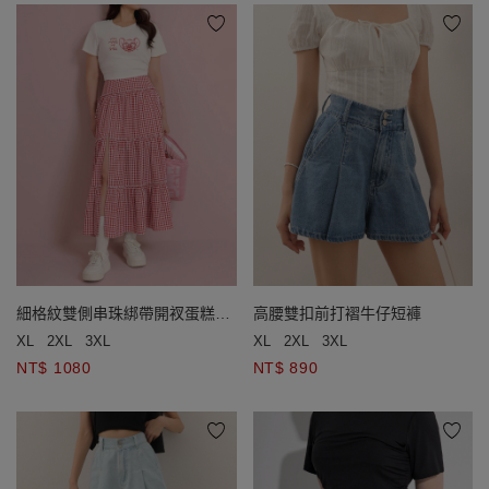
細格紋雙側串珠綁帶開衩蛋糕長
高腰雙扣前打褶牛仔短褲
裙
XL
2XL
3XL
XL
2XL
3XL
NT$ 1080
NT$ 890