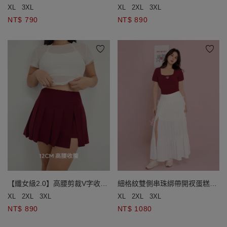
褲裙
百褶褲裙
XL
3XL
XL
2XL
3XL
NT$ 790
NT$ 890
【纖女級2.0】高腰剪裁V字收腹
細格紋雙側串珠綁帶開衩蛋糕長
百褶褲裙
裙
XL
2XL
3XL
XL
2XL
3XL
NT$ 890
NT$ 1080