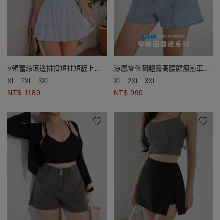
V領蕾絲滾邊排扣短袖短版上衣
涼感零修圖翹臀高腰顯瘦前車線
鬆緊腰蛋糕短褲裙套裝
牛仔短褲
XL
2XL
3XL
XL
2XL
3XL
NT$ 1180
NT$ 990