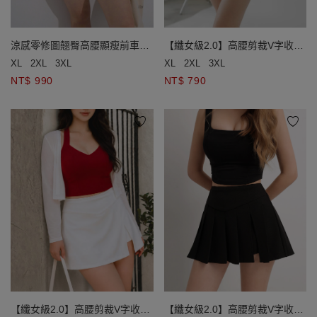
涼感零修圖翹臀高腰顯瘦前車線
【纖女級2.0】高腰剪裁V字收腹
牛仔短褲
褲裙
XL
2XL
3XL
XL
2XL
3XL
NT$ 990
NT$ 790
【纖女級2.0】高腰剪裁V字收腹
【纖女級2.0】高腰剪裁V字收腹