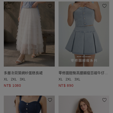
多層次荷葉網紗蛋糕長裙
零修圖翹臀高腰顯瘦百褶牛仔短
裙
XL
2XL
3XL
XL
2XL
3XL
NT$ 1080
NT$ 890