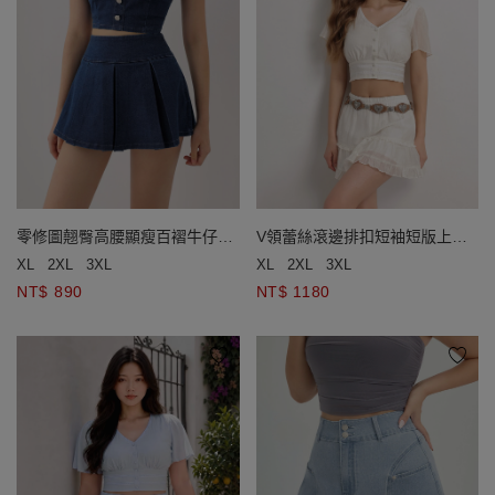
零修圖翹臀高腰顯瘦百褶牛仔短
V領蕾絲滾邊排扣短袖短版上衣
裙
鬆緊腰蛋糕短褲裙套裝
XL
2XL
3XL
XL
2XL
3XL
NT$ 890
NT$ 1180