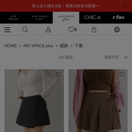
馬上加入睡衣派對！睡覺米奇系列登場>>
0
HOME
AIR SPACE plus
服飾
下著
224
商品
排序方式