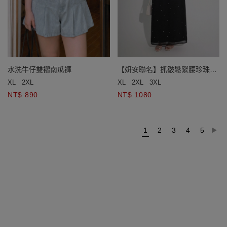
水洗牛仔雙褶南瓜褲
【妍安聯名】抓皺鬆緊腰珍珠點
綴後開衩直筒長裙
XL
2XL
XL
2XL
3XL
NT$ 890
NT$ 1080
1
2
3
4
5