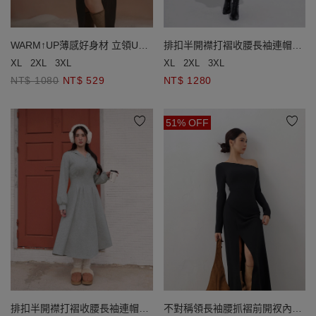
WARM↑UP薄感好身材 立領U型
排扣半開襟打褶收腰長袖連帽長
鏤空開衩長袖發熱BRA長洋裝
洋裝
XL
2XL
3XL
XL
2XL
3XL
NT$ 1080
NT$ 529
NT$ 1280
51% OFF
排扣半開襟打褶收腰長袖連帽長
不對稱領長袖腰抓褶前開衩內刷