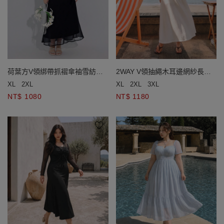
荷葉方V領綁帶抓褶傘袖雪紡長
2WAY V領抽繩木耳邊網紗長袖
洋裝
罩衫後鏤空細肩帶長洋裝套裝
XL
2XL
XL
2XL
3XL
NT$ 1080
NT$ 1180