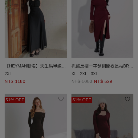
【HEYMAN聯名】天生馬甲線
抓皺反摺一字領側開衩長袖BRA
後綁帶細肩帶長洋裝(附胸墊)
長洋裝
2XL
XL
2XL
3XL
NT$ 1180
NT$ 1080
NT$ 529
51% OFF
51% OFF