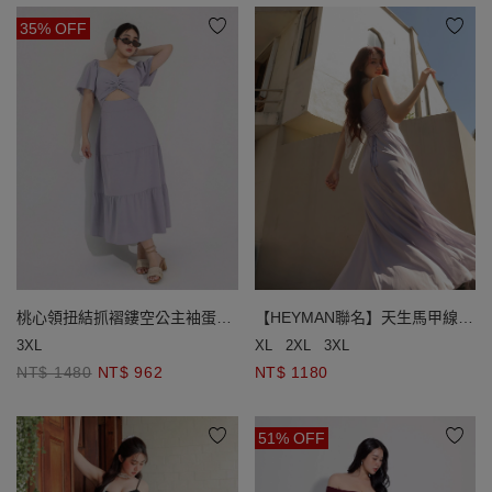
35% OFF
桃心領扭結抓褶鏤空公主袖蛋糕
【HEYMAN聯名】天生馬甲線
長洋裝(附胸墊)
後綁帶細肩帶長洋裝(附胸墊)
3XL
XL
2XL
3XL
NT$ 1480
NT$ 962
NT$ 1180
51% OFF