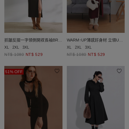
抓皺反摺一字領側開衩長袖BRA
WARM↑UP薄感好身材 立領U型
長洋裝
鏤空開衩長袖發熱BRA長洋裝
XL
2XL
3XL
XL
2XL
3XL
NT$ 1080
NT$ 529
NT$ 1080
NT$ 529
51% OFF