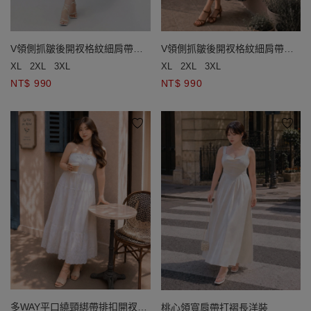
V領側抓皺後開衩格紋細肩帶長
V領側抓皺後開衩格紋細肩帶長
洋裝
洋裝
XL
2XL
3XL
XL
2XL
3XL
NT$ 990
NT$ 990
多WAY平口繞頸綁帶排扣開衩刺
桃心領寬肩帶打褶長洋裝