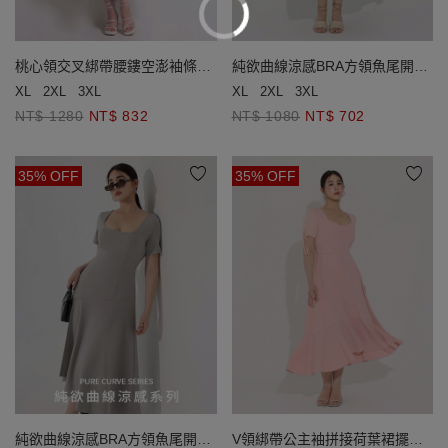
桃心領交叉綁帶腰鏤空澎袖條紋
純欲曲線涼感BRA方領魚尾開衩
蛋糕短洋裝
短袖長洋裝
XL
2XL
3XL
XL
2XL
3XL
NT$ 1280
NT$ 832
NT$ 1080
NT$ 702
35% OFF
35% OFF
純欲曲線涼感BRA方領魚尾開衩
V領綁帶公主袖拼接荷葉裙擺長