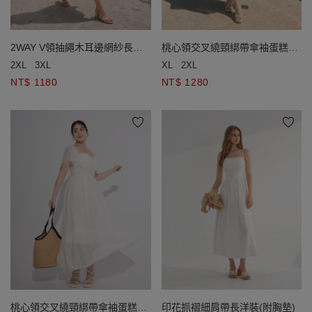
2WAY V領抽繩木耳邊網紗長袖
桃心領交叉繞頸綁帶傘袖蛋糕長
罩衫後鏤空細肩帶長洋裝套裝
洋裝(附胸墊)
2XL
3XL
XL
2XL
NT$ 1180
NT$ 1280
桃心領交叉繞頸綁帶傘袖蛋糕長
印花抓褶細肩帶長洋裝(附胸墊)