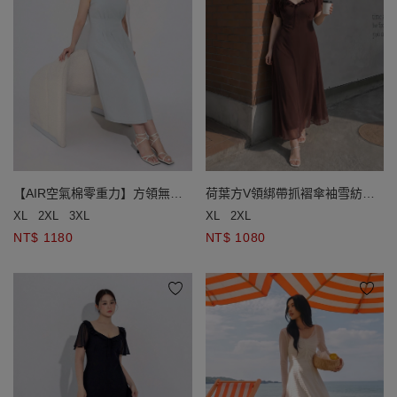
【AIR空氣棉零重力】方領無袖
荷葉方V領綁帶抓褶傘袖雪紡長
修身長洋裝(附胸墊)
洋裝
XL
2XL
3XL
XL
2XL
NT$ 1180
NT$ 1080