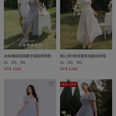
冰絲裸感繞頸鏤空細肩綁帶開衩
桃心領V型收腰澎袖蕾絲拼接長
長洋裝(附胸墊)
洋裝
XL
2XL
3XL
XL
2XL
3XL
NT$ 1180
NT$ 1280
35% OFF