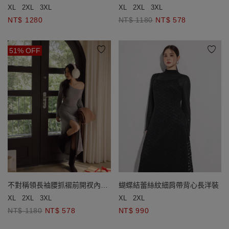
洋裝
毛BRA長洋裝
XL
2XL
3XL
XL
2XL
3XL
NT$ 1280
NT$ 1180
NT$ 578
51% OFF
不對稱領長袖腰抓褶前開衩內刷
蝴蝶結蕾絲紋細肩帶背心長洋裝
毛BRA長洋裝
XL
2XL
3XL
XL
2XL
NT$ 1180
NT$ 578
NT$ 990