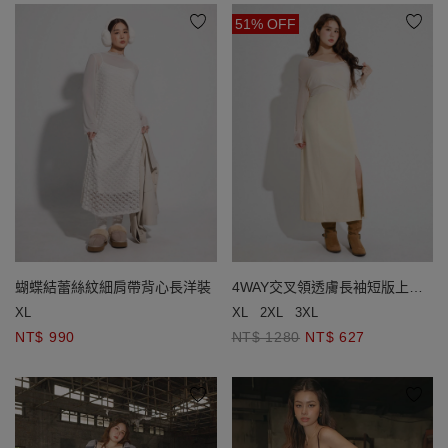
51% OFF
蝴蝶結蕾絲紋細肩帶背心長洋裝
4WAY交叉領透膚長袖短版上衣
細肩帶BRA長洋裝套裝
XL
XL
2XL
3XL
NT$ 990
NT$ 1280
NT$ 627