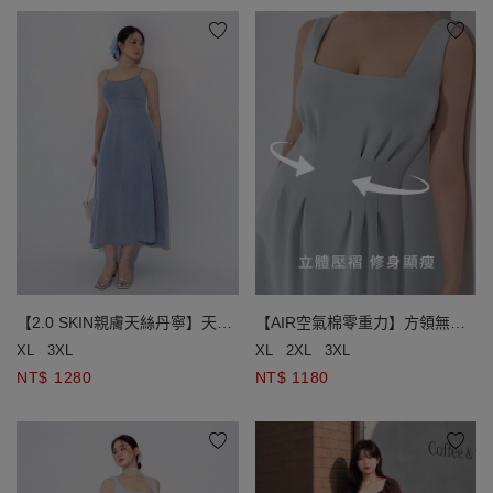
【2.0 SKIN親膚天絲丹寧】天絲
【AIR空氣棉零重力】方領無袖
涼感細肩帶傘擺長洋裝
修身長洋裝(附胸墊)
XL
3XL
XL
2XL
3XL
NT$ 1280
NT$ 1180