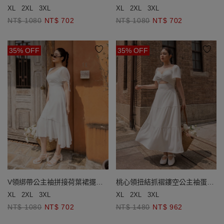
短袖長洋裝
洋裝
XL
2XL
3XL
XL
2XL
3XL
NT$ 1080
NT$ 702
NT$ 1080
NT$ 702
35% OFF
35% OFF
V領綁帶公主袖拼接荷葉裙擺長
桃心領扭結抓褶鏤空公主袖蛋糕
洋裝
長洋裝(附胸墊)
XL
2XL
3XL
XL
2XL
3XL
NT$ 1080
NT$ 702
NT$ 1480
NT$ 962