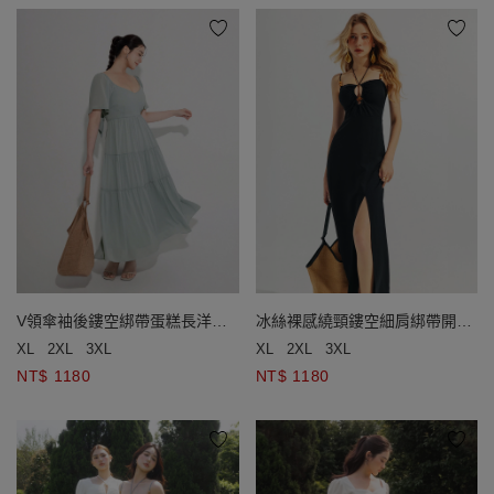
V領傘袖後鏤空綁帶蛋糕長洋裝
冰絲裸感繞頸鏤空細肩綁帶開衩
(附胸墊)
長洋裝(附胸墊)
XL
2XL
3XL
XL
2XL
3XL
NT$ 1180
NT$ 1180