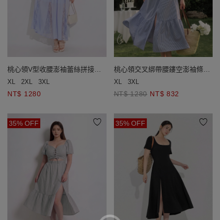
桃心領V型收腰澎袖蕾絲拼接長
桃心領交叉綁帶腰鏤空澎袖條紋
洋裝
蛋糕短洋裝
XL
2XL
3XL
XL
3XL
NT$ 1280
NT$ 1280
NT$ 832
35% OFF
35% OFF