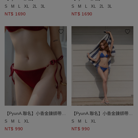
終極美波小香風玫瑰雙綁比基尼
終極美波小香風玫瑰雙綁比基尼
S
M
L
XL
2L
3L
S
M
L
XL
2L
3L
NT$ 1690
NT$ 1690
【PyunA.聯名】小香金鍊綁帶低
【PyunA.聯名】小香金鍊綁帶低
腰泳褲
腰泳褲
S
M
L
XL
S
M
L
XL
NT$ 990
NT$ 990