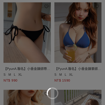
【PyunA.聯名】小香金鍊綁帶低
【PyunA.聯名】小香金鍊單綁帶
腰泳褲
小巧杯比基尼
S
M
L
XL
S
M
L
XL
NT$ 990
NT$ 1590