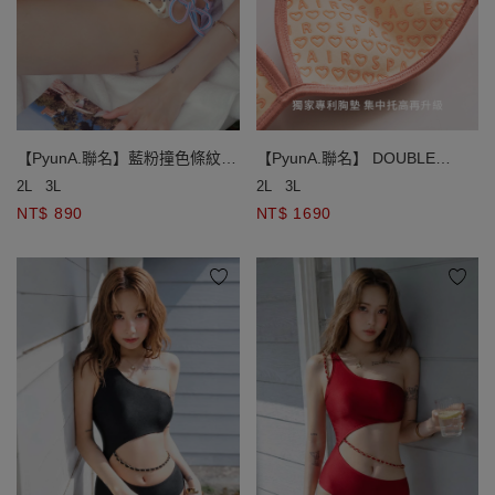
【PyunA.聯名】藍粉撞色條紋側
【PyunA.聯名】 DOUBLE
綁帶低腰泳褲
PUSH終極美波條紋雙綁比基尼
2L
3L
2L
3L
NT$ 890
NT$ 1690