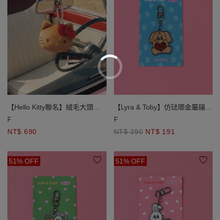
【Hello Kitty聯名】絨毛大頭造
【Lyra & Toby】仿琺瑯金屬鑰匙
型收納購物袋吊飾
圈
F
F
NT$ 690
NT$ 390
NT$ 191
51% OFF
51% OFF