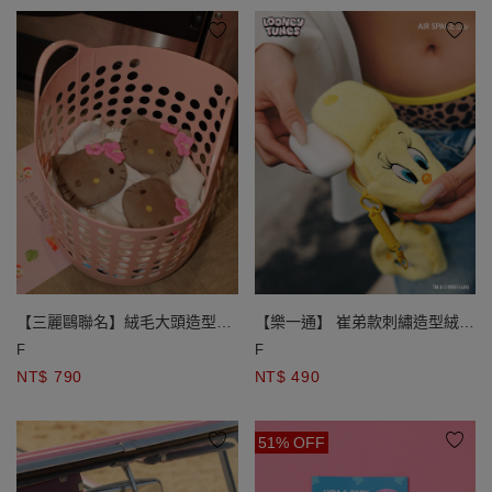
【三麗鷗聯名】絨毛大頭造型零
【樂一通】 崔弟款刺繡造型絨毛
錢包隨身鏡吊飾
耳機包吊飾
F
F
NT$ 790
NT$ 490
51% OFF