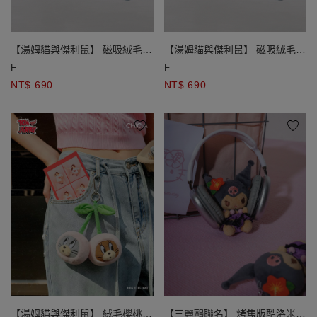
【湯姆貓與傑利鼠】 磁吸絨毛娃
【湯姆貓與傑利鼠】 磁吸絨毛娃
娃吊飾
娃吊飾
F
F
NT$ 690
NT$ 690
【湯姆貓與傑利鼠】 絨毛櫻桃造
【三麗鷗聯名】 烤焦版酷洛米絨