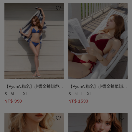
【PyunA.聯名】小香金鍊綁帶低
【PyunA.聯名】小香金鍊單綁帶
腰泳褲
小巧杯比基尼
S
M
L
XL
S
M
L
XL
NT$ 990
NT$ 1590