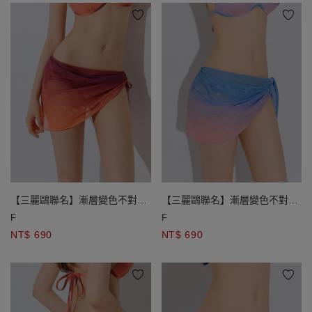
【三麗鷗聯名】漸層變色不對稱
【三麗鷗聯名】漸層變色不對稱
側綁結外搭短裙
側綁結外搭短裙
F
F
NT$ 690
NT$ 690