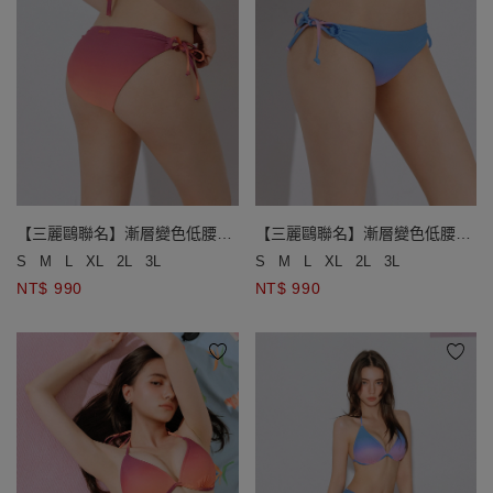
【三麗鷗聯名】漸層變色低腰側
【三麗鷗聯名】漸層變色低腰側
綁帶泳褲
綁帶泳褲
S
M
L
XL
2L
3L
S
M
L
XL
2L
3L
NT$ 990
NT$ 990