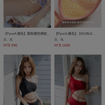
【PyunA.聯名】藍粉撞色條紋側
【PyunA.聯名】 DOUBLE
綁帶低腰泳褲
PUSH終極美波條紋雙綁比基尼
2L
3L
2L
3L
NT$ 890
NT$ 1690