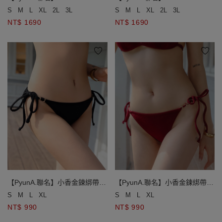
終極美波小香風玫瑰雙綁比基尼
終極美波小香風玫瑰雙綁比基尼
S
M
L
XL
2L
3L
S
M
L
XL
2L
3L
NT$ 1690
NT$ 1690
【PyunA.聯名】小香金鍊綁帶低
【PyunA.聯名】小香金鍊綁帶低
腰泳褲
腰泳褲
S
M
L
XL
S
M
L
XL
NT$ 990
NT$ 990