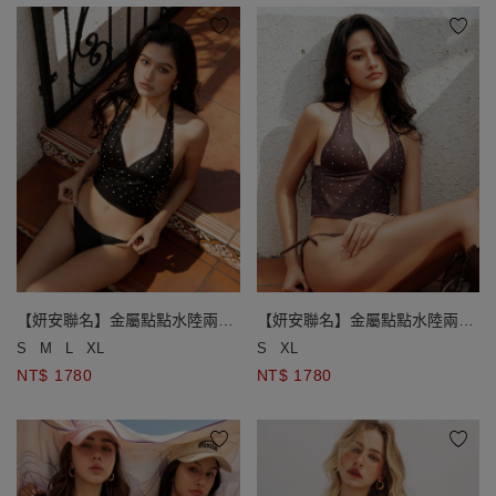
【妍安聯名】金屬點點水陸兩穿
【妍安聯名】金屬點點水陸兩穿
比基尼
比基尼
S
M
L
XL
S
XL
NT$ 1780
NT$ 1780