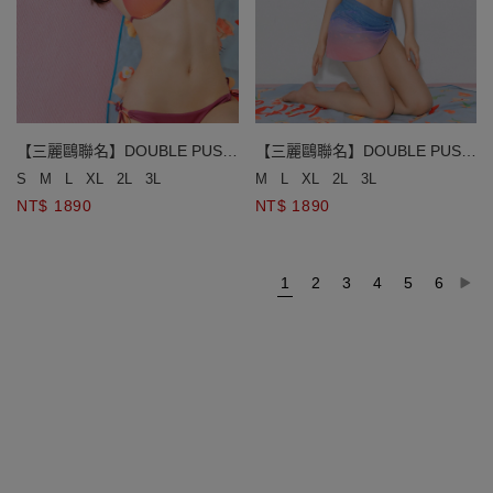
【三麗鷗聯名】DOUBLE PUSH
【三麗鷗聯名】DOUBLE PUSH
漸層變色單綁帶比基尼
漸層變色單綁帶比基尼
S
M
L
XL
2L
3L
M
L
XL
2L
3L
NT$ 1890
NT$ 1890
1
2
3
4
5
6