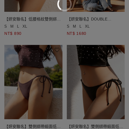
【妍安聯名】低腰格紋雙側綁帶
【妍安聯名】DOUBLE
泳褲
PUSH2.0 水陸兩穿格紋比基尼
S
M
L
XL
S
M
L
XL
NT$ 890
NT$ 1680
【妍安聯名】雙側綁帶緞面低腰
【妍安聯名】雙側綁帶緞面低腰