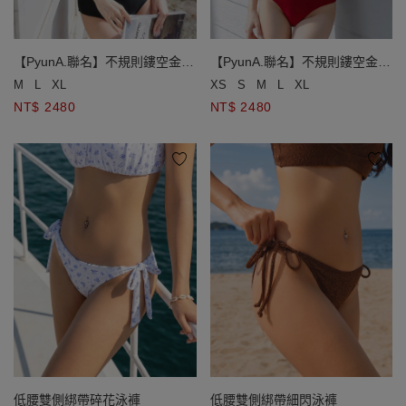
【PyunA.聯名】不規則鏤空金鍊
【PyunA.聯名】不規則鏤空金鍊
平口單肩連身泳衣
平口單肩連身泳衣
M
L
XL
XS
S
M
L
XL
NT$ 2480
NT$ 2480
低腰雙側綁帶碎花泳褲
低腰雙側綁帶細閃泳褲