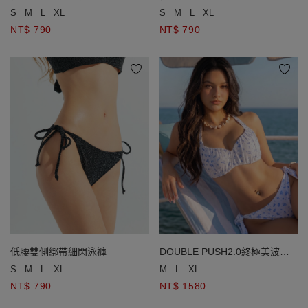
S
M
L
XL
S
M
L
XL
NT$ 790
NT$ 790
低腰雙側綁帶細閃泳褲
DOUBLE PUSH2.0終極美波抓
皺碎花比基尼
S
M
L
XL
M
L
XL
NT$ 790
NT$ 1580