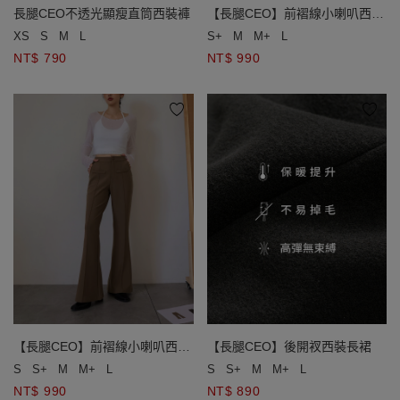
長腿CEO不透光顯瘦直筒西裝褲
【長腿CEO】前褶線小喇叭西裝
長褲
XS
S
M
L
S+
M
M+
L
NT$ 790
NT$ 990
【長腿CEO】前褶線小喇叭西裝
【長腿CEO】後開衩西裝長裙
長褲
S
S+
M
M+
L
S
S+
M
M+
L
NT$ 990
NT$ 890