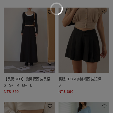
【長腿CEO】後開衩西裝長裙
長腿CEO A字雙褶西裝短褲
S
S+
M
M+
L
S
NT$ 890
NT$ 690