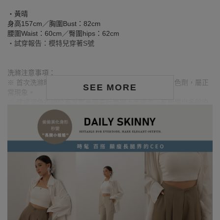
‧黃晴
身高157cm／胸圍Bust：82cm
腰圍Waist：60cm／臀圍hips：62cm
‧試穿報告：模特兒穿著S號
洗滌注意事項：
※ 首次洗滌時，深色／飽和色系布料較易釋出多餘的固色劑，屬正
SEE MORE
常現象。
※ 建議深色衣物於首次穿著前先行單獨下水清洗，有助釋出多餘染
劑，減少移染或掉色風險。
※ 請與淺色衣物分開洗滌，避免互相染色或產生移染情形。
※ 穿搭時亦建議避免與淺色配件、包款、飾品一同使用，以降低因
摩擦或潮濕造成染色的可能性。
※ 顏色請參考單品圖片較為接近，但因圖檔顏色會因個人電腦螢幕
設定差異略有不同，請以實際商品顏色為準。