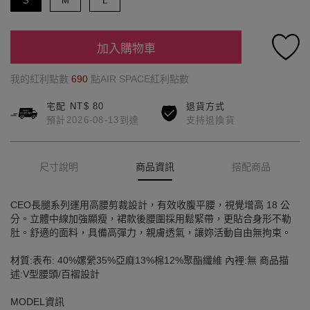
S
M
L
加入購物車
我的紅利點數
690
點AIR SPACE紅利點數
宅配 NT$ 80
退貨方式
預計2026-08-13到達
支持退換貨
尺寸說明
商品資訊
搭配商品
CEO長腿系列運用高腰剪裁設計，有效收腹平腰，視覺增高 18 公
分。立體中線加強顯瘦，裙款後腰圍採用鬆緊帶，更貼合身形不勒
肚。舒適的面料，具備高彈力，親膚透氣，讓妳活動自由無拘束。
材質:表布: 40%嫘縈35%亞麻13%棉12%聚酯纖維 內裡:無 商品描
述:V型腰頭/百褶設計
MODEL資訊