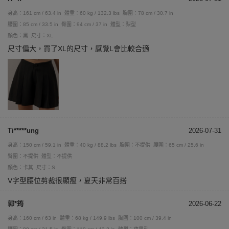
身高：161 cm / 63.4 in
體重：60 kg / 132.3 lbs
胸圍：78 cm / 30.7 in
腰圍：85 cm / 33.5 in
臀圍：94 cm / 37 in
體型：梨型
顏色：黑
尺寸：XL
尺寸偏大，買了XL的尺寸，感覺L會比較合適
Ti*****ung
2026-07-31
身高：150 cm / 59.1 in
體重：40 kg / 88.2 lbs
胸圍：不提供
腰圍：65 cm / 25.6 in
臀圍：不提供
體型：不提供
顏色：卡其
尺寸：S
V字型腰位剪裁很顯瘦，夏天非常百搭
郭*筠
2026-06-22
身高：160 cm / 63 in
體重：68 kg / 149.9 lbs
胸圍：100 cm / 39.4 in