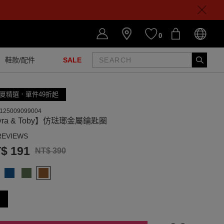
0
鞋款/配件
SALE
夏精選．單件49折起
125009099004
yra & Toby】仿琺瑯金屬鑰匙圈
REVIEWS
$ 191
NT$ 390