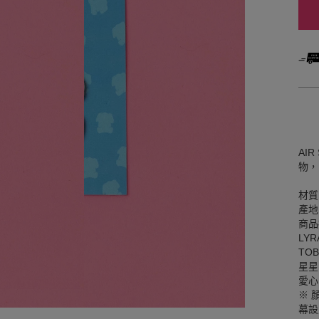
AIR
物，
材質
產地
商品
LYR
TOB
星星 
愛心 
※ 
幕設