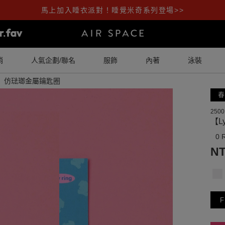
馬上加入睡衣派對！睡覺米奇系列登場>>
銷
人氣企劃/聯名
服飾
內著
泳裝
oby】仿琺瑯金屬鑰匙圈
春
2500
【L
0 
NT
F