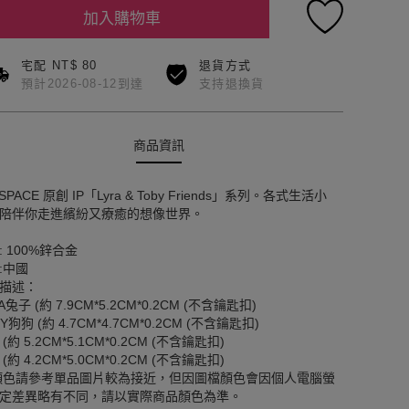
加入購物車
宅配 NT$ 80
退貨方式
預計2026-08-12到達
支持退換貨
商品資訊
 SPACE 原創 IP「Lyra & Toby Friends」系列。各式生活小
陪伴你走進繽紛又療癒的想像世界。
: 100%鋅合金
:中國
描述：
A兔子 (約 7.9CM*5.2CM*0.2CM (不含鑰匙扣)
Y狗狗 (約 4.7CM*4.7CM*0.2CM (不含鑰匙扣)
(約 5.2CM*5.1CM*0.2CM (不含鑰匙扣)
(約 4.2CM*5.0CM*0.2CM (不含鑰匙扣)
顏色請參考單品圖片較為接近，但因圖檔顏色會因個人電腦螢
定差異略有不同，請以實際商品顏色為準。