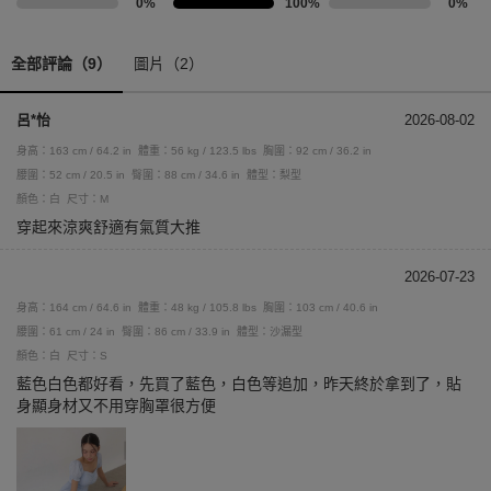
0%
100%
0%
全部評論（9）
圖片（2）
呂*怡
2026-08-02
身高：163 cm / 64.2 in
體重：56 kg / 123.5 lbs
胸圍：92 cm / 36.2 in
腰圍：52 cm / 20.5 in
臀圍：88 cm / 34.6 in
體型：梨型
顏色：白
尺寸：M
穿起來涼爽舒適有氣質大推
2026-07-23
身高：164 cm / 64.6 in
體重：48 kg / 105.8 lbs
胸圍：103 cm / 40.6 in
腰圍：61 cm / 24 in
臀圍：86 cm / 33.9 in
體型：沙漏型
顏色：白
尺寸：S
藍色白色都好看，先買了藍色，白色等追加，昨天終於拿到了，貼
身顯身材又不用穿胸罩很方便