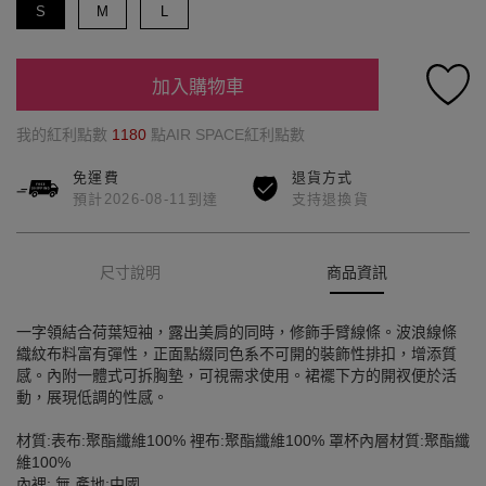
S
M
L
加入購物車
我的紅利點數
1180
點AIR SPACE紅利點數
免運費
退貨方式
預計2026-08-11到達
支持退換貨
尺寸說明
商品資訊
一字領結合荷葉短袖，露出美肩的同時，修飾手臂線條。波浪線條
織紋布料富有彈性，正面點綴同色系不可開的裝飾性排扣，增添質
感。內附一體式可拆胸墊，可視需求使用。裙襬下方的開衩便於活
動，展現低調的性感。
材質:表布:聚酯纖維100% 裡布:聚酯纖維100% 罩杯內層材質:聚酯纖
維100%
內裡: 無 產地:中國