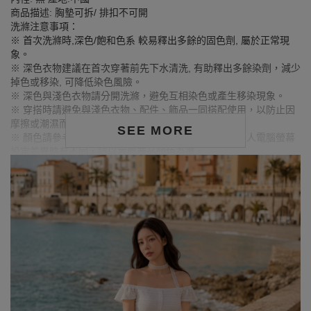
商品描述: 胸墊可拆/ 排扣不可開
洗滌注意事項：
※ 首次洗滌時,深色/飽和色系 較易釋出多餘的固色劑, 屬於正常現
象。
※ 深色衣物建議在首次穿著前先下水清洗, 有助釋出多餘染劑，減少
掉色或移染, 可降低染色風險。
※ 深色與淺色衣物請分開洗滌，避免互相染色或產生移染現象。
※ 穿搭時請避免與淺色衣物、配件、飾品一同搭配使用，以防止因
摩擦或潮濕而導致染色。
SEE MORE
※ 顏色請參考單品圖片較為接近，但因圖檔顏色會因個人電腦螢幕
設定差異略有不同，請以實際商品顏色為準。
MODEL資訊
身高163cm／胸圍Bust：79cm
腰圍Waist：63cm／臀圍hips：85cm
試穿報告：模特兒穿著S號