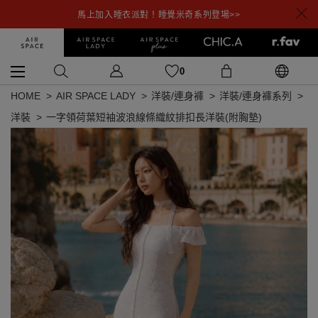
馬上加入睡衣派對！睡覺米奇系列登場>>
0
HOME
AIR SPACE LADY
洋裝/連身褲
洋裝/連身褲系列
洋裝
一字領荷葉短袖波浪線條織紋排扣長洋裝(附胸墊)