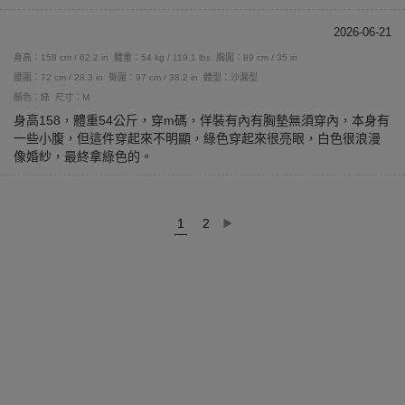
2026-06-21
身高：158 cm / 62.2 in
體重：54 kg / 119.1 lbs
胸圍：89 cm / 35 in
腰圍：72 cm / 28.3 in
臀圍：97 cm / 38.2 in
體型：沙漏型
顏色：綠
尺寸：M
身高158，體重54公斤，穿m碼，佯裝有內有胸墊無須穿內，本身有
一些小腹，但這件穿起來不明顯，綠色穿起來很亮眼，白色很浪漫
像婚紗，最終拿綠色的。
1
2