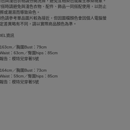
深色與淺色衣物請分開洗滌，避免互相染色或產生移染現象。
穿搭時請避免與淺色衣物、配件、飾品一同搭配使用，以防止
擦或潮濕而導致染色。
顏色請參考單品圖片較為接近，但因圖檔顏色會因個人電腦螢
定差異略有不同，請以實際商品顏色為準。
DEL資訊
163cm／胸圍Bust：79cm
aist：63cm／臀圍hips：85cm
報告：模特兒穿著S號
164cm／胸圍Bust：73cm
aist：59cm／臀圍hips：85cm
報告：模特兒穿著S號