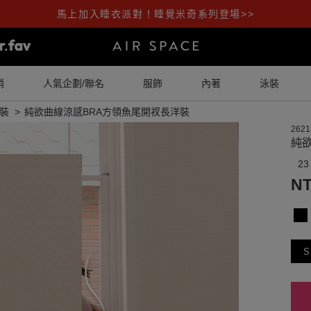
馬上加入睡衣派對！睡覺米奇系列登場>>
銷
人氣企劃/聯名
服飾
內著
泳裝
裝
純欲曲線涼感BRA方領魚尾開衩長洋裝
2621
純
23
NT
S