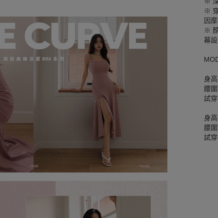
※ 
※ 
因摩
※ 
幕設
MO
身高
腰圍W
試穿
身高
腰圍W
試穿