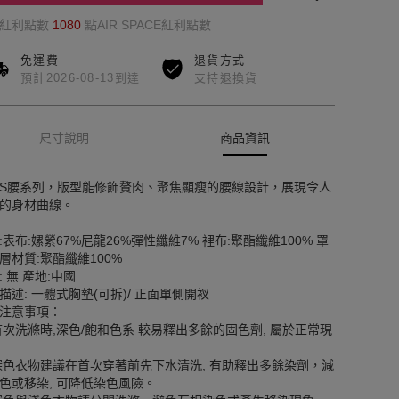
的紅利點數
1080
點AIR SPACE紅利點數
免運費
退貨方式
預計2026-08-13到達
支持退換貨
尺寸說明
商品資訊
S腰系列，版型能修飾贅肉、聚焦顯瘦的腰線設計，展現令人
的身材曲線。
:表布:嫘縈67%尼龍26%彈性纖維7% 裡布:聚酯纖維100% 罩
層材質:聚酯纖維100%
: 無 產地:中國
描述: 一體式胸墊(可拆)/ 正面單側開衩
注意事項：
首次洗滌時,深色/飽和色系 較易釋出多餘的固色劑, 屬於正常現
深色衣物建議在首次穿著前先下水清洗, 有助釋出多餘染劑，減
色或移染, 可降低染色風險。