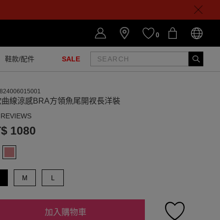
0
鞋款/配件
SALE
824006015001
欲曲線涼感BRA方領魚尾開衩長洋裝
 REVIEWS
$ 1080
M
L
加入購物車