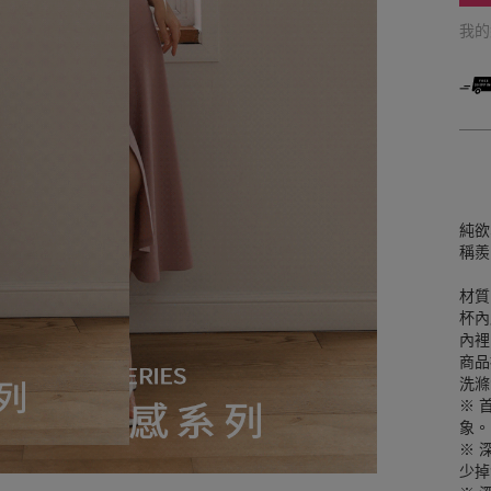
我
純欲
稱羨
材質
杯內
內裡
商品
洗滌
※ 
象。
※ 
少掉