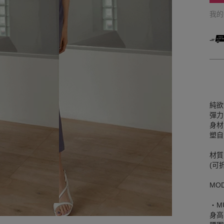
我
純欲
彈力
身材
塑自
材質
(可
MO
‧M
身高