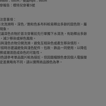
aist：58cm／臀圍hips：86cm
穿報告：模特兒穿著S號
注意事項：
首次洗滌時，深色／飽和色系布料較易釋出多餘的固色劑，屬
現象。
建議深色衣物於首次穿著前先行單獨下水清洗，有助釋出多餘
，減少移染或掉色風險。
請與淺色衣物分開洗滌，避免互相染色或產生移染情形。
穿搭時亦建議避免與淺色配件、包款、飾品一同使用，以降低
擦或潮濕造成染色的可能性。
顏色請參考單品圖片較為接近，但因圖檔顏色會因個人電腦螢
定差異略有不同，請以實際商品顏色為準。