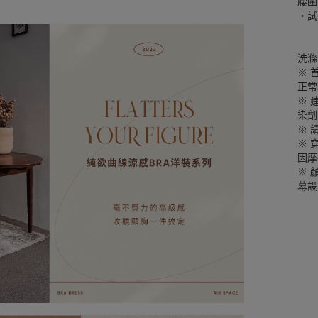
腰圍W
‧試
洗滌
※ 
正常
※ 
染劑
※ 
※ 
因摩
※ 
幕設