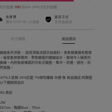
的紅利點數
990
點AIR SPACE紅利點數
免運費
退貨方式
預計2026-08-12到達
支持退換貨
尺寸說明
商品資訊
曲線系列洋裝， 採用頂級涼感天絲面料，柔軟親膚擁有輕塑
。版型能修飾贅肉、聚焦顯瘦的腰線設計，展現令人稱羨的
曲線。內附無痕裸感的可拆式胸墊，集中、舒適、提托，形
然美胸。
:67%人造棉 26%尼龍 7%彈性纖維 內裡:無 商品描述:附胸墊
拆)/下擺開衩設計
DEL資訊
UNI
167cm／胸圍Bust：78cm