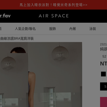
馬上加入睡衣派對！睡覺米奇系列登場>>
銷
人氣企劃/聯名
服飾
內著
泳裝
曲線涼感BRA寬肩洋裝
2321
純
52
NT
S