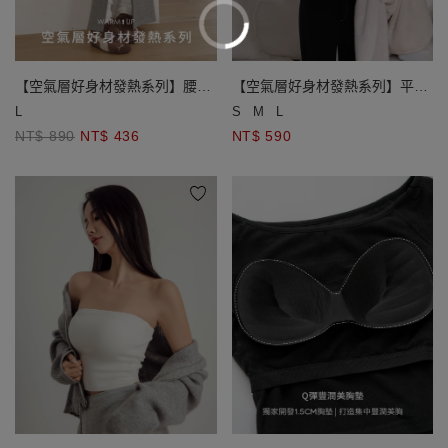
【空氣層好身材發熱系列】腰抽
【空氣層好身材發熱系列】平口
繩前開衩直筒長裙
BRA背心
L
S
M
L
NT$ 890
NT$ 436
NT$ 590