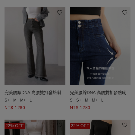
完美腰線DNA 高腰雙扣發熱喇叭
完美腰線DNA 高腰雙扣發熱喇叭
牛仔褲
牛仔褲
S+
M
M+
L
S
S+
M
M+
L
NT$ 1280
NT$ 1280
22% OFF
22% OFF