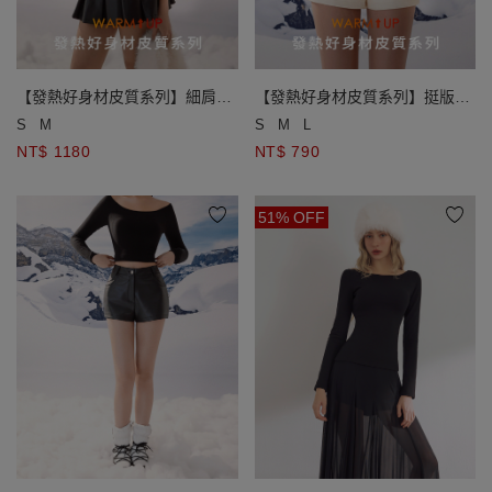
【發熱好身材皮質系列】細肩帶
【發熱好身材皮質系列】挺版皮
百褶皮質短洋裝(附皮帶)
質短褲
S
M
S
M
L
NT$ 1180
NT$ 790
51% OFF