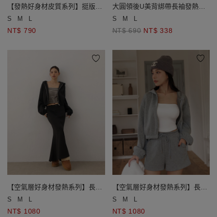
【發熱好身材皮質系列】挺版皮
大圓領後U美背綁帶長袖發熱
質短褲
BRA TOP
S
M
L
S
M
L
NT$ 790
NT$ 690
NT$ 338
【空氣層好身材發熱系列】長袖
【空氣層好身材發熱系列】長袖
短版連帽拉鍊外套
短版連帽拉鍊外套
S
M
L
S
M
L
NT$ 1080
NT$ 1080