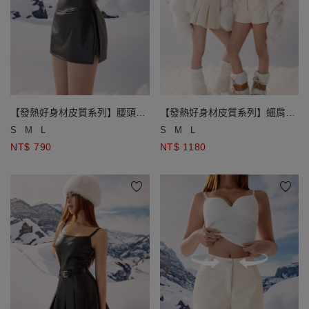
【發熱好身材皮質系列】腰頭拼
【發熱好身材皮質系列】細肩帶
接設計側開衩皮質短褲裙
百褶皮質短洋裝(附皮帶)
S
M
L
S
M
L
NT$ 790
NT$ 1180