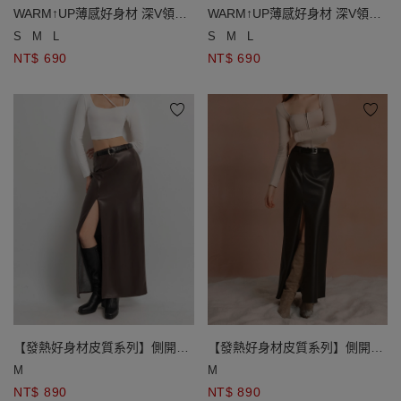
WARM↑UP薄感好身材 深V領細
WARM↑UP薄感好身材 深V領細
肩帶發熱連身衣(附胸墊)
肩帶發熱連身衣(附胸墊)
S
M
L
S
M
L
NT$ 690
NT$ 690
【發熱好身材皮質系列】側開衩
【發熱好身材皮質系列】側開衩
皮質直筒長裙(附皮帶)
皮質直筒長裙(附皮帶)
M
M
NT$ 890
NT$ 890