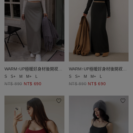
WARM↑UP極暖好身材後開衩發
WARM↑UP極暖好身材後開衩發
熱直筒長裙
熱直筒長裙
S
S+
M
M+
L
S
S+
M
M+
L
NT$ 890
NT$ 690
NT$ 890
NT$ 690