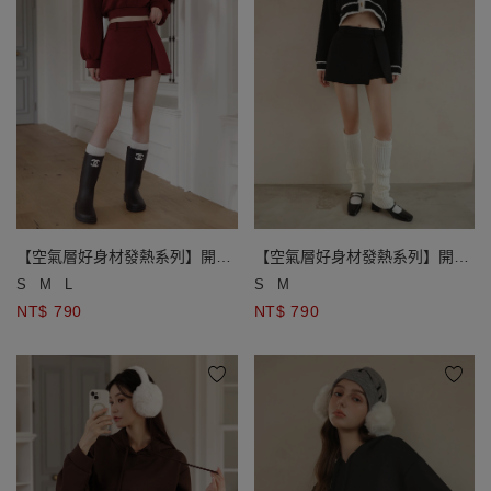
【空氣層好身材發熱系列】開衩
【空氣層好身材發熱系列】開衩
層次感A字短裙
層次感A字短裙
S
M
L
S
M
NT$ 790
NT$ 790