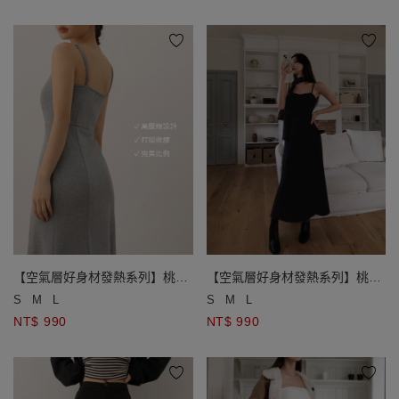
【空氣層好身材發熱系列】桃心
【空氣層好身材發熱系列】桃心
領細肩帶魚尾長洋裝(附胸墊)
領細肩帶魚尾長洋裝(附胸墊)
S
M
L
S
M
L
NT$ 990
NT$ 990