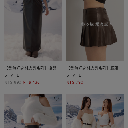
【發熱好身材皮質系列】後開衩
【發熱好身材皮質系列】腰頭拼
直筒皮質長裙
接設計側開衩皮質短褲裙
S
M
L
S
M
L
NT$ 890
NT$ 436
NT$ 790