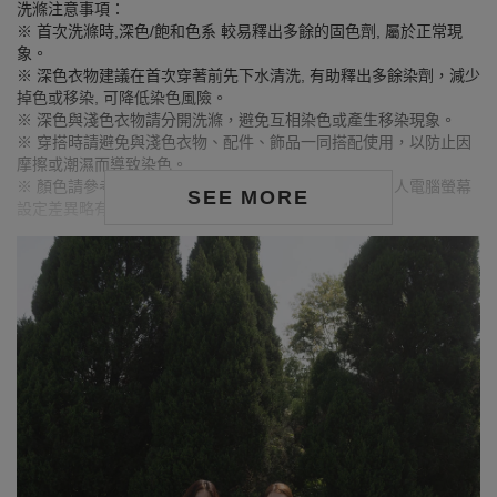
洗滌注意事項：
※ 首次洗滌時,深色/飽和色系 較易釋出多餘的固色劑, 屬於正常現
象。
※ 深色衣物建議在首次穿著前先下水清洗, 有助釋出多餘染劑，減少
掉色或移染, 可降低染色風險。
※ 深色與淺色衣物請分開洗滌，避免互相染色或產生移染現象。
※ 穿搭時請避免與淺色衣物、配件、飾品一同搭配使用，以防止因
摩擦或潮濕而導致染色。
※ 顏色請參考單品圖片較為接近，但因圖檔顏色會因個人電腦螢幕
SEE MORE
設定差異略有不同，請以實際商品顏色為準。
MODEL資訊
身高168cm／胸圍Bust：90cm
腰圍Waist：71cm／臀圍hips：99cm
試穿報告：模特兒穿著XL號
身高173cm／胸圍Bust：83cm
腰圍Waist：57cm／臀圍hips：88cm
試穿報告：模特兒穿著S號