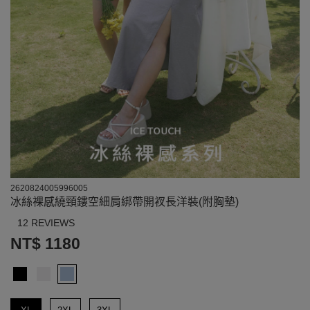
2620824005996005
冰絲裸感繞頸鏤空細肩綁帶開衩長洋裝(附胸墊)
12 REVIEWS
NT$ 1180