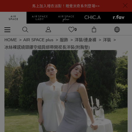
馬上加入睡衣派對！睡覺米奇系列登場>>
0
HOME
AIR SPACE plus
服飾
洋裝/連身褲
洋裝
冰絲裸感繞頸鏤空細肩綁帶開衩長洋裝(附胸墊)