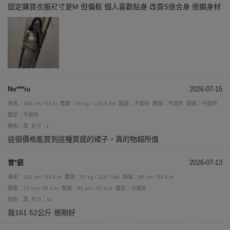
固定購買衣服尺寸是M 但偏鬆 個人喜歡貼身 改買S很合身 很顯身材
No***iu
2026-07-15
身高：160 cm / 63 in
體重：56 kg / 123.5 lbs
胸圍：不提供
腰圍：不提供
臀圍：不提供
體型：不提供
顏色：黑
尺寸：L
這個價格能買到這種質感的裙子，真的物超所值
曾*庭
2026-07-13
身高：161 cm / 63.4 in
體重：52 kg / 114.7 lbs
胸圍：88 cm / 34.6 in
腰圍：72 cm / 28.3 in
臀圍：95 cm / 37.4 in
體型：沙漏型
顏色：黑
尺寸：M
我161 52公斤 很剛好