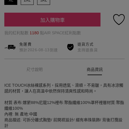
XL
2XL
3XL
加入購物車
我的紅利點數
1180
點AIR SPACE紅利點數
免運費
退貨方式
預計2026-08-13到達
支持退換貨
尺寸說明
商品資訊
ICE TOUCH冰絲裸感系列，採用透氣、滑順，不易皺，具有冰涼觸
感的材質，讓人在高溫中依然保持清爽性感和時尚。
材質:表布:嫘縈88%尼龍12%裡布:聚酯纖維100%罩杯裡層材質:聚酯
纖維100%
內裡: 無 產地:中國
商品描述: 可拆分離式胸墊/ 前開衩設計/ 綴有串珠裝飾/ 背後打攬設
計