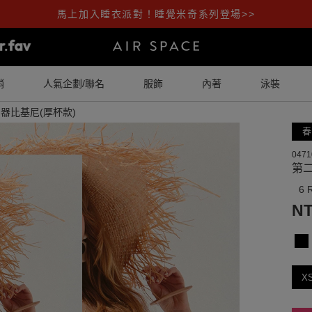
馬上加入睡衣派對！睡覺米奇系列登場>>
銷
人氣企劃/聯名
服飾
內著
泳裝
器比基尼(厚杯款)
春
0471
第
6 
NT
X