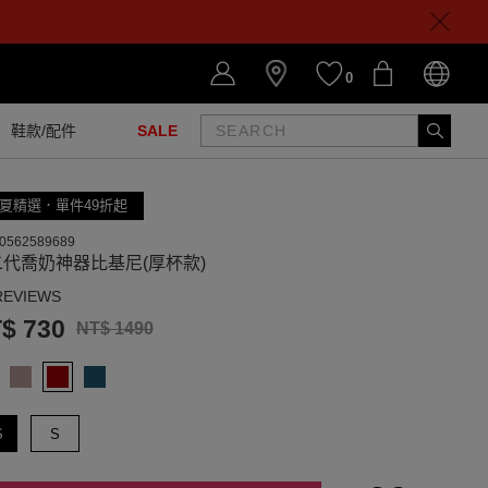
0
鞋款/配件
SALE
夏精選．單件49折起
0562589689
二代喬奶神器比基尼(厚杯款)
REVIEWS
$ 730
NT$ 1490
S
S