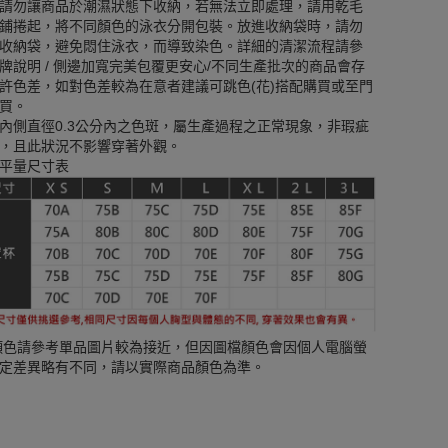
請勿讓商品於潮濕狀態下收納，若無法立即處理，請用乾毛
鋪捲起，將不同顏色的泳衣分開包裝。放進收納袋時，請勿
收納袋，避免悶住泳衣，而導致染色。詳細的清潔流程請參
牌說明 / 側邊加寬完美包覆更安心/不同生產批次的商品會存
許色差，如對色差較為在意者建議可跳色(花)搭配購買或至門
買。
內側直徑0.3公分內之色斑，屬生產過程之正常現象，非瑕疵
，且此狀況不影響穿著外觀。
平量尺寸表
顏色請參考單品圖片較為接近，但因圖檔顏色會因個人電腦螢
定差異略有不同，請以實際商品顏色為準。