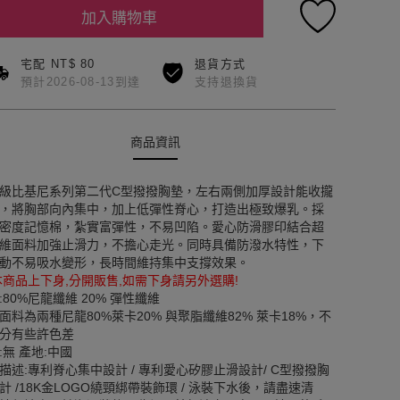
加入購物車
宅配 NT$ 80
退貨方式
預計2026-08-13到達
支持退換貨
商品資訊
級比基尼系列第二代C型撥撥胸墊，左右兩側加厚設計能收攏
，將胸部向內集中，加上低彈性脊心，打造出極致爆乳。採
密度記憶棉，紮實富彈性，不易凹陷。愛心防滑膠印結合超
維面料加強止滑力，不擔心走光。同時具備防潑水特性，下
動不易吸水變形，長時間維持集中支撐效果。
本商品上下身,分開販售,如需下身請另外選購!
:80%尼龍纖維 20% 彈性纖維
面料為兩種尼龍80%萊卡20% 與聚脂纖維82% 萊卡18%，不
分有些許色差
:無 產地:中國
描述:專利脊心集中設計 / 專利愛心矽膠止滑設計/ C型撥撥胸
計 /18K金LOGO繞頸綁帶裝飾環 / 泳裝下水後，請盡速清