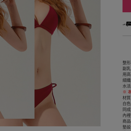
整形
副乳
用高
細纖
水活
※ 
材質
白色
同成
內裡
商品
墊設