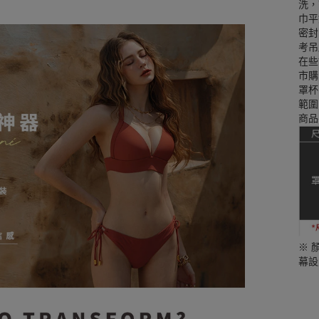
洗，
巾平
密封
考吊
在些
市購
罩杯
範圍
商品
※ 
幕設