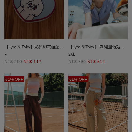
【Lyra & Toby】彩色印花硅藻土
【Lyra & Toby】 刺繡圓領短袖
造型杯墊
針織衫
F
2XL
NT$ 290
NT$ 142
NT$ 790
NT$ 514
51% OFF
51% OFF