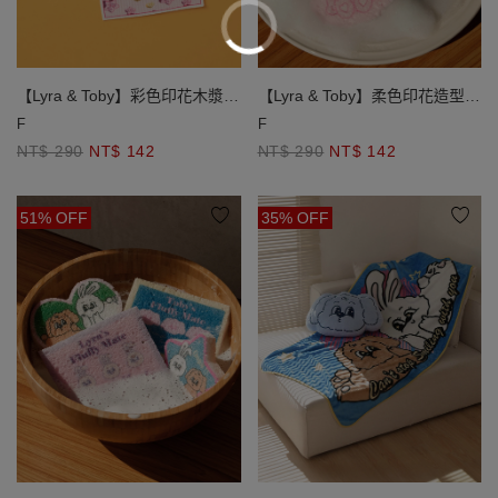
【Lyra & Toby】彩色印花木漿纖
【Lyra & Toby】柔色印花造型壓
維抹布(3入)
縮木漿海綿組(4入)
F
F
NT$ 290
NT$ 142
NT$ 290
NT$ 142
51% OFF
35% OFF