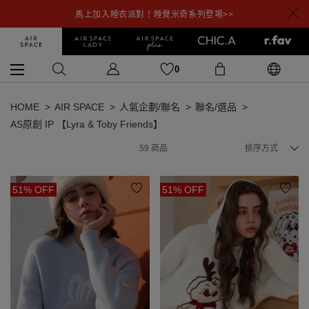
馬上加入睡衣派對！睡覺米奇系列登場>>
0
HOME
AIR SPACE
人氣企劃/聯名
聯名/選品
AS原創 IP 【Lyra & Toby Friends】
59
商品
排序方式
51% OFF
51% OFF