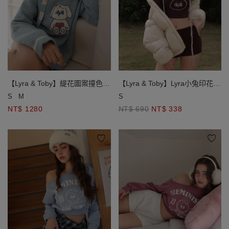
【Lyra & Toby】緹花圖案撞色線
【Lyra & Toby】Lyra小兔印花圓
條滾邊V領長袖毛衣(附條紋綁帶)
領長袖短版上衣
S
M
S
NT$ 1280
NT$ 690
NT$ 338