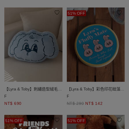
51% OFF
【Lyra & Toby】刺繡造型絨毛抱
【Lyra & Toby】彩色印花硅藻土
枕
造型杯墊
F
F
NT$ 690
NT$ 290
NT$ 142
51% OFF
51% OFF