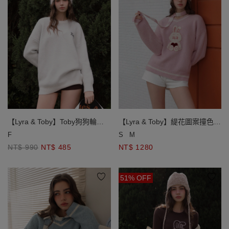
【Lyra & Toby】Toby狗狗輪廓
【Lyra & Toby】緹花圖案撞色線
線緹花圓領長袖長版毛衣
條滾邊V領長袖毛衣(附條紋綁帶)
F
S
M
NT$ 990
NT$ 485
NT$ 1280
51% OFF