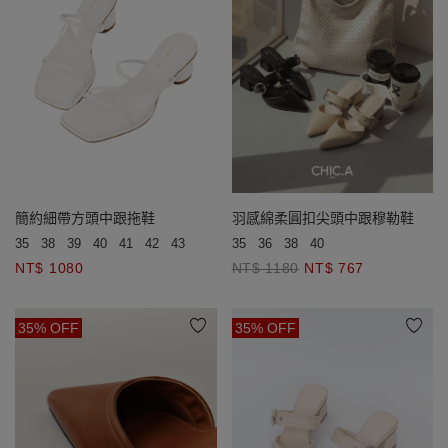
簡約細帶方頭中跟拖鞋
羽感綿柔圓扣尖頭中跟穆勒鞋
35
38
39
40
41
42
43
35
36
38
40
NT$ 1080
NT$ 1180
NT$ 767
35% OFF
35% OFF