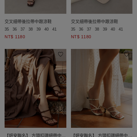
交叉細帶後拉帶中跟涼鞋
交叉細帶後拉帶中跟涼鞋
35
36
37
38
39
40
41
35
36
37
38
39
40
41
NT$ 1180
NT$ 1180
【妍安聯名】 方頭扣環細帶中跟
【妍安聯名】 方頭扣環細帶中跟