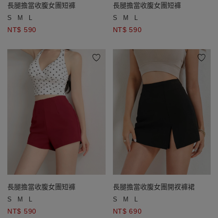
長腿擔當收腹女團短褲
長腿擔當收腹女團短褲
S
M
L
S
M
L
NT$ 590
NT$ 590
長腿擔當收腹女團開衩褲裙
長腿擔當收腹女團短褲
S
M
L
S
M
L
NT$ 690
NT$ 590