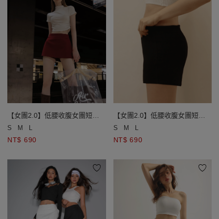
【女團2.0】低腰收腹女團短褲
【女團2.0】低腰收腹女團短褲
裙
裙
S
M
L
S
M
L
NT$ 690
NT$ 690