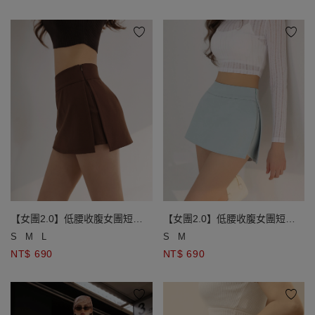
【女團2.0】低腰收腹女團短褲
【女團2.0】低腰收腹女團短褲
裙
裙
S
M
L
S
M
NT$ 690
NT$ 690