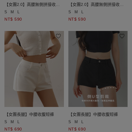
【女團2.0】高腰無側拼接收腹
【女團2.0】高腰無側拼接收腹
短褲
短褲
S
M
L
S
M
L
NT$ 590
NT$ 590
【女團長腿】中腰收腹短褲
【女團長腿】中腰收腹短褲
S
M
L
S
M
L
NT$ 690
NT$ 690