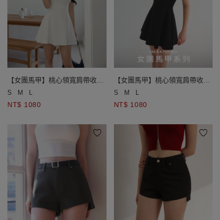
【女團馬甲】桃心領寬肩帶收腰
【女團馬甲】桃心領寬肩帶收腰
傘擺短洋裝(附胸墊)
傘擺短洋裝(附胸墊)
S
M
L
S
M
L
NT$ 1080
NT$ 1080