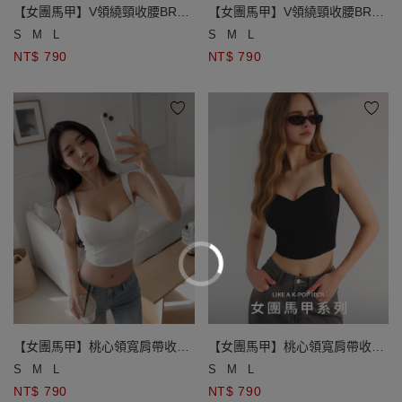
【女團馬甲】V領繞頸收腰BRA
【女團馬甲】V領繞頸收腰BRA
TOP
TOP
S
M
L
S
M
L
NT$ 790
NT$ 790
【女團馬甲】桃心領寬肩帶收腰
【女團馬甲】桃心領寬肩帶收腰
BRA TOP
BRA TOP
S
M
L
S
M
L
NT$ 790
NT$ 790