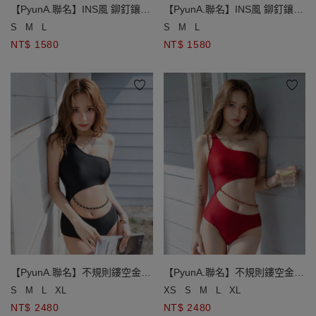
【PyunA.聯名】INS風 鉚釘鑲邊
【PyunA.聯名】INS風 鉚釘鑲邊
兩件式比基尼套裝
兩件式比基尼套裝
S
M
L
S
M
L
NT$ 1580
NT$ 1580
【PyunA.聯名】不規則鏤空金鍊
【PyunA.聯名】不規則鏤空金鍊
平口單肩連身泳衣
平口單肩連身泳衣
S
M
L
XL
XS
S
M
L
XL
NT$ 2480
NT$ 2480