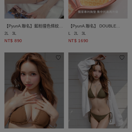
【PyunA.聯名】藍粉撞色條紋側
【PyunA.聯名】 DOUBLE
綁帶低腰泳褲
PUSH終極美波條紋雙綁比基尼
2L
3L
L
2L
3L
NT$ 890
NT$ 1690