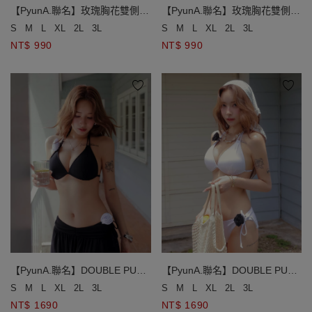
【PyunA.聯名】玫瑰胸花雙側綁
【PyunA.聯名】玫瑰胸花雙側綁
帶低腰泳褲
帶低腰泳褲
S
M
L
XL
2L
3L
S
M
L
XL
2L
3L
NT$ 990
NT$ 990
【PyunA.聯名】DOUBLE PUSH
【PyunA.聯名】DOUBLE PUSH
終極美波小香風玫瑰雙綁比基尼
終極美波小香風玫瑰雙綁比基尼
S
M
L
XL
2L
3L
S
M
L
XL
2L
3L
NT$ 1690
NT$ 1690