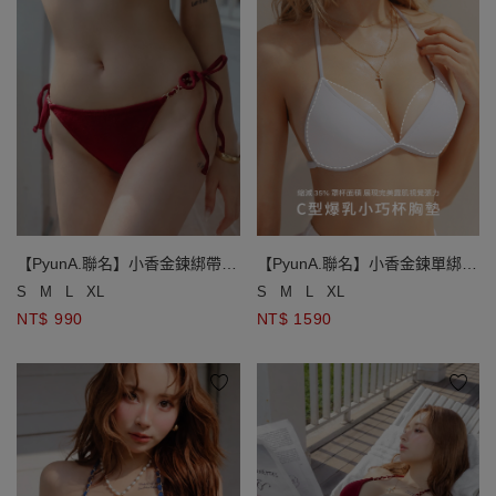
【PyunA.聯名】小香金鍊綁帶低
【PyunA.聯名】小香金鍊單綁帶
腰泳褲
小巧杯比基尼
S
M
L
XL
S
M
L
XL
NT$ 990
NT$ 1590