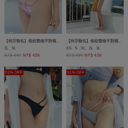
【林莎聯名】格紋雙線不對稱翹
【林莎聯名】格紋雙線不對稱翹
臀泳褲
臀泳褲
2L
3L
XS
S
XL
2L
3L
NT$ 890
NT$ 436
NT$ 890
NT$ 436
51% OFF
51% OFF