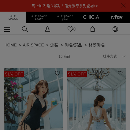
馬上加入睡衣派對！睡覺米奇系列登場>>
0
HOME
AIR SPACE
泳裝
聯名/選品
林莎聯名
15
商品
排序方式
51% OFF
51% OFF