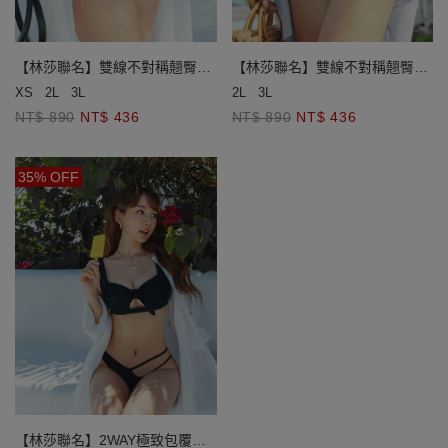
【林莎聯名】雙線不對稱翹臀泳
【林莎聯名】雙線不對稱翹臀泳
褲
褲
XS
2L
3L
2L
3L
NT$ 890
NT$ 436
NT$ 890
NT$ 436
35% OFF
【林莎聯名】2WAY極致包覆綁