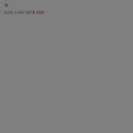
帶鏤空比基尼
3L
NT$ 1490
NT$ 968