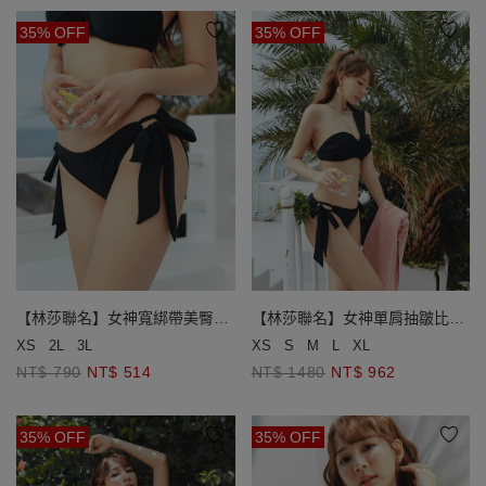
35% OFF
35% OFF
【林莎聯名】女神寬綁帶美臀泳
【林莎聯名】女神單肩抽皺比基
褲
尼
XS
2L
3L
XS
S
M
L
XL
NT$ 790
NT$ 514
NT$ 1480
NT$ 962
35% OFF
35% OFF