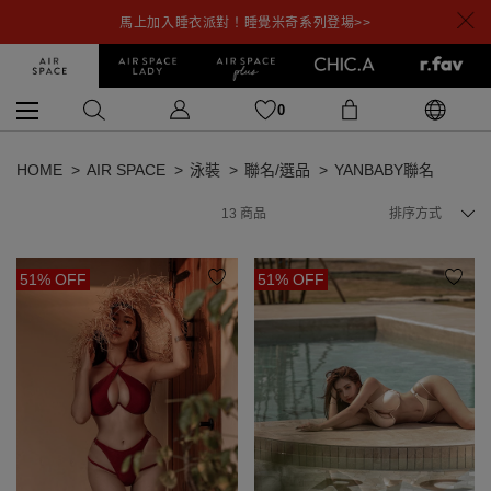
馬上加入睡衣派對！睡覺米奇系列登場>>
0
HOME
AIR SPACE
泳裝
聯名/選品
YANBABY聯名
13
商品
排序方式
51% OFF
51% OFF