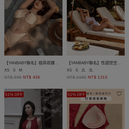
【YANBABY聯名】極高衩鏤空
【YANBABY聯名】性感挖空美
雙線美臀泳褲
胸高衩連身泳衣
XS
S
M
XS
S
2L
3L
NT$ 890
NT$ 436
NT$ 2480
NT$ 1215
51% OFF
51% OFF