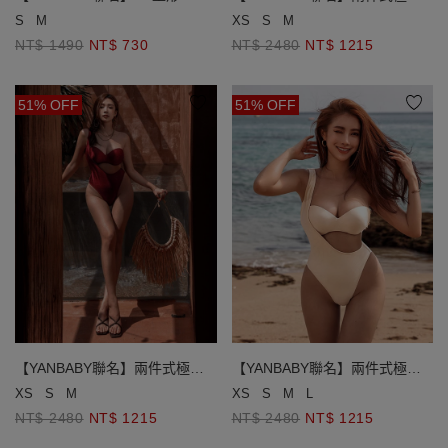
圈繞頸比基尼
衩平口單肩泳衣
S
M
XS
S
M
NT$ 1490
NT$ 730
NT$ 2480
NT$ 1215
51% OFF
51% OFF
【YANBABY聯名】兩件式極高
【YANBABY聯名】兩件式極高
衩平口單肩泳衣
衩平口單肩泳衣
XS
S
M
XS
S
M
L
NT$ 2480
NT$ 1215
NT$ 2480
NT$ 1215