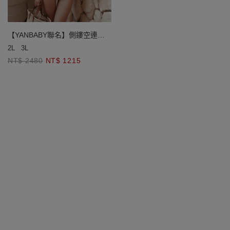
【YANBABY聯名】側鏤空連身
比基尼泳衣(厚杯款)
2L
3L
NT$ 2480
NT$ 1215