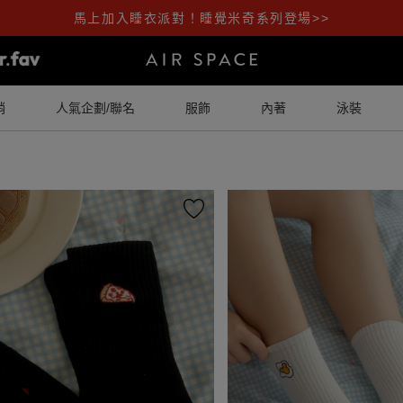
馬上加入睡衣派對！睡覺米奇系列登場>>
銷
人氣企劃/聯名
服飾
內著
泳裝