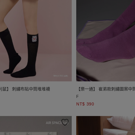
利鼠】 刺繡布貼中筒堆堆襪
【樂一通】 崔弟款刺繡圖案中
F
NT$ 390