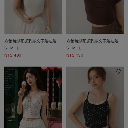
方領蕾絲花邊刺繡文字短袖短版
方領蕾絲花邊刺繡文字短袖短版
羅紋上衣
羅紋上衣
S
M
L
S
M
L
NT$ 490
NT$ 490