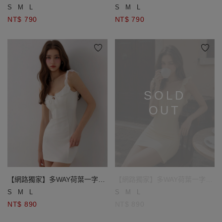
(附胸墊)
(附胸墊)
S
M
L
S
M
L
NT$ 790
NT$ 790
SOLD
OUT
【網路獨家】多WAY荷葉一字領
【網路獨家】多WAY荷葉一字領
繞頸綁帶雪紡短洋裝(附胸墊)
繞頸綁帶雪紡短洋裝(附胸墊)
S
M
L
S
M
L
NT$ 890
NT$ 890