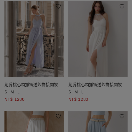
削肩桃心領抓褶透紗拼接開衩長
削肩桃心領抓褶透紗拼接開衩長
洋裝(附胸墊)
洋裝(附胸墊)
S
M
L
S
M
L
NT$ 1280
NT$ 1280