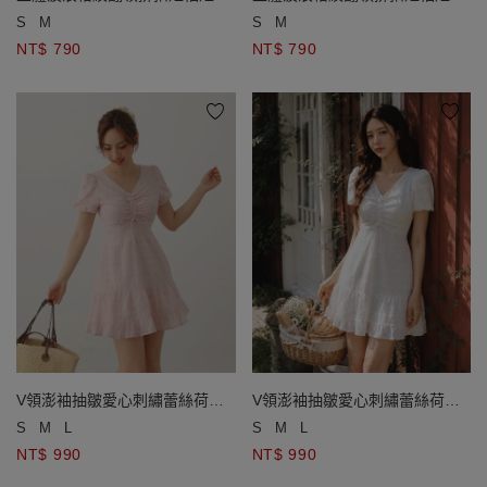
開襟針織衫
開襟針織衫
S
M
S
M
NT$ 790
NT$ 790
V領澎袖抽皺愛心刺繡蕾絲荷葉
V領澎袖抽皺愛心刺繡蕾絲荷葉
邊短洋裝
邊短洋裝
S
M
L
S
M
L
NT$ 990
NT$ 990