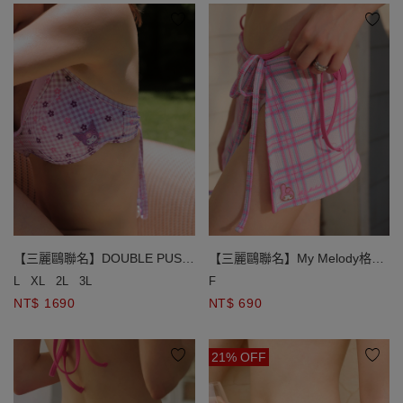
【三麗鷗聯名】DOUBLE PUSH
【三麗鷗聯名】My Melody格紋
Kuromi假兩件小花格紋雙綁帶比
綁帶外罩短裙
L
XL
2L
3L
F
基尼
NT$ 1690
NT$ 690
21% OFF