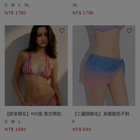
比基尼
比基尼
S
M
L
XL
XL
NT$ 1780
NT$ 1780
【妍安聯名】INS風 美式條紋金
【三麗鷗聯名】漸層變色不對稱
飾比基尼兩件式套裝
側綁結外搭短裙
S
M
L
F
NT$ 1580
NT$ 690