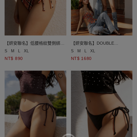
【妍安聯名】低腰格紋雙側綁帶
【妍安聯名】DOUBLE
泳褲
PUSH2.0 水陸兩穿格紋比基尼
S
M
L
XL
S
M
L
XL
NT$ 890
NT$ 1680