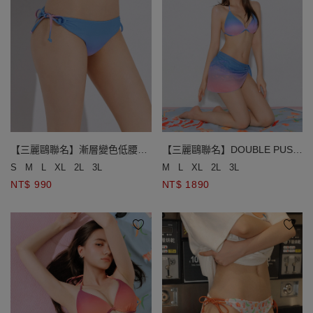
【三麗鷗聯名】漸層變色低腰側
【三麗鷗聯名】DOUBLE PUSH
綁帶泳褲
漸層變色單綁帶比基尼
S
M
L
XL
2L
3L
M
L
XL
2L
3L
NT$ 990
NT$ 1890