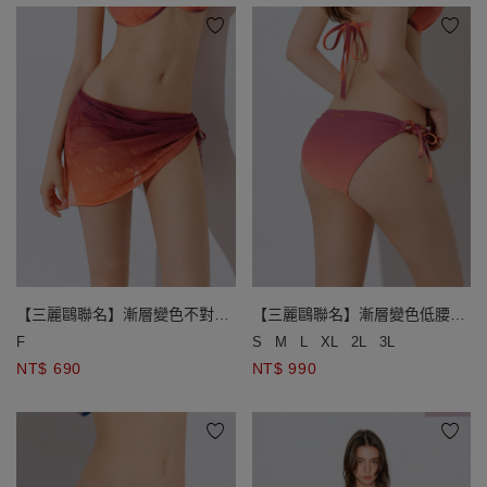
【三麗鷗聯名】漸層變色不對稱
【三麗鷗聯名】漸層變色低腰側
側綁結外搭短裙
綁帶泳褲
F
S
M
L
XL
2L
3L
NT$ 690
NT$ 990