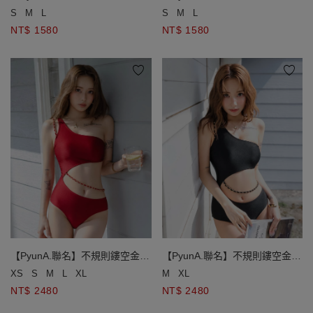
兩件式比基尼套裝
兩件式比基尼套裝
S
M
L
S
M
L
NT$ 1580
NT$ 1580
【PyunA.聯名】不規則鏤空金鍊
【PyunA.聯名】不規則鏤空金鍊
平口單肩連身泳衣
平口單肩連身泳衣
XS
S
M
L
XL
M
XL
NT$ 2480
NT$ 2480