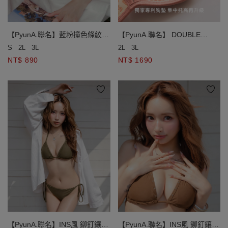
【PyunA.聯名】藍粉撞色條紋側
【PyunA.聯名】 DOUBLE
綁帶低腰泳褲
PUSH終極美波條紋雙綁比基尼
S
2L
3L
2L
3L
NT$ 890
NT$ 1690
【PyunA.聯名】INS風 鉚釘鑲邊
【PyunA.聯名】INS風 鉚釘鑲邊