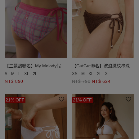
【三麗鷗聯名】My Melody假兩
【GutGut聯名】波浪織紋串珠綁
件格紋側綁帶泳褲
帶泳褲
S
M
L
XL
2L
XS
M
XL
2L
3L
NT$ 890
NT$ 790
NT$ 624
21% OFF
21% OFF