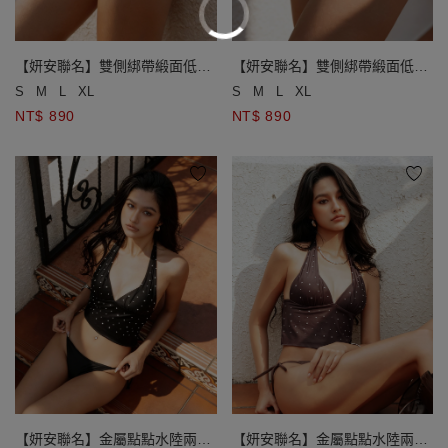
【妍安聯名】雙側綁帶緞面低腰
【妍安聯名】雙側綁帶緞面低腰
泳褲
泳褲
S
M
L
XL
S
M
L
XL
NT$ 890
NT$ 890
【妍安聯名】金屬點點水陸兩穿
【妍安聯名】金屬點點水陸兩穿