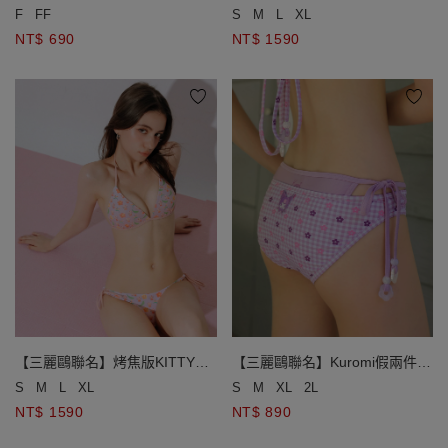
KITTY滿版印花側鏤空綁帶短裙
版印花比基尼
F
FF
S
M
L
XL
NT$ 690
NT$ 1590
【三麗鷗聯名】烤焦版KITTY滿
【三麗鷗聯名】Kuromi假兩件小
版印花比基尼
花格紋側綁帶泳褲
S
M
L
XL
S
M
XL
2L
NT$ 1590
NT$ 890