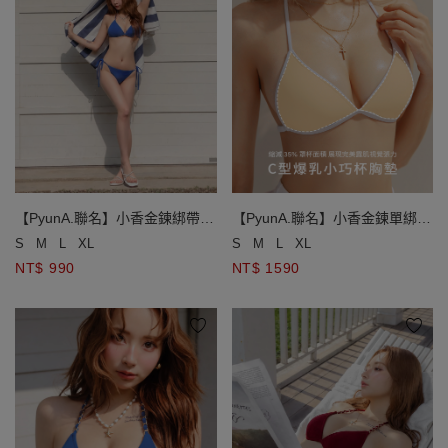
【PyunA.聯名】小香金鍊綁帶低
【PyunA.聯名】小香金鍊單綁帶
腰泳褲
小巧杯比基尼
S
M
L
XL
S
M
L
XL
NT$ 990
NT$ 1590