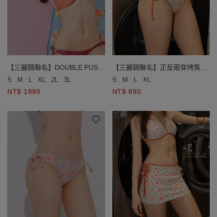
【三麗鷗聯名】DOUBLE PUSH
【三麗鷗聯名】正反兩穿烤焦版
漸層變色單綁帶比基尼
KITTY滿版印花低腰側綁帶泳褲
S
M
L
XL
2L
3L
S
M
L
XL
NT$ 1890
NT$ 890