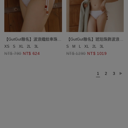
【GutGut聯名】波浪織紋串珠綁
【GutGut聯名】琥珀珠飾波浪織
帶泳褲
紋繞頸比基尼
XS
S
XL
2L
3L
S
M
L
XL
2L
3L
NT$ 790
NT$ 624
NT$ 1290
NT$ 1019
1
2
3