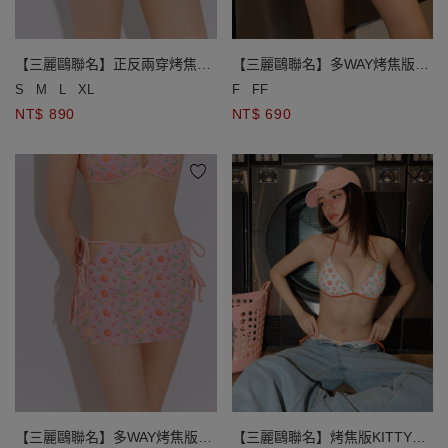
【三麗鷗聯名】正反兩穿烤焦版
【三麗鷗聯名】多WAY烤焦版
KITTY滿版印花低腰側綁帶泳褲
KITTY滿版印花側鏤空綁帶短裙
S
M
L
XL
F
FF
NT$ 890
NT$ 690
【三麗鷗聯名】多WAY烤焦版
【三麗鷗聯名】烤焦版KITTY滿