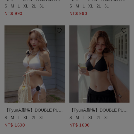
帶低腰泳褲
帶低腰泳褲
S
M
L
XL
2L
3L
S
M
L
XL
2L
3L
NT$ 990
NT$ 990
【PyunA.聯名】DOUBLE PUSH
【PyunA.聯名】DOUBLE PUSH
終極美波小香風玫瑰雙綁比基尼
終極美波小香風玫瑰雙綁比基尼
S
M
L
XL
2L
3L
S
M
L
XL
2L
3L
NT$ 1690
NT$ 1690