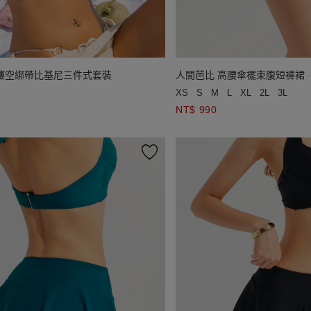
環鏤空綁帶比基尼三件式套裝
人間芭比 高腰傘襬束腹短褲裙
XS
S
M
L
XL
2L
3L
NT$ 990