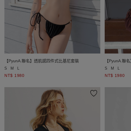
【PyunA.聯名】透肌感四件式比基尼套裝
【PyunA.
S
M
L
S
M
L
NT$ 1980
NT$ 1980