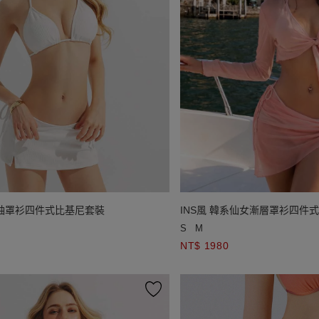
短袖罩衫四件式比基尼套裝
INS風 韓系仙女漸層罩衫四件
S
M
NT$ 1980