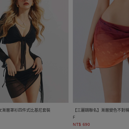
仙女漸層罩衫四件式比基尼套裝
【三麗鷗聯名】漸層變色不對
F
NT$ 690