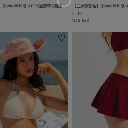
多WAY烤焦版KITTY滿版印花側鏤空
【三麗鷗聯名】多WAY烤焦版K
綁帶短裙
F
FF
NT$ 690