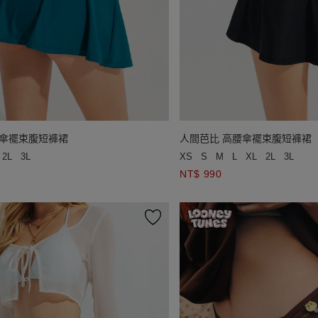
腰傘襬束腹短褲裙
人間芭比 高腰傘襬束腹短褲裙
2L
3L
XS
S
M
L
XL
2L
3L
NT$ 990