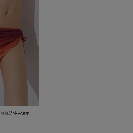
稱側綁結外搭短裙