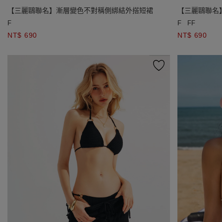
【三麗鷗聯名】漸層變色不對稱側綁結外搭短裙
【三麗鷗聯名】
綁帶短裙
F
F
FF
NT$ 690
NT$ 690