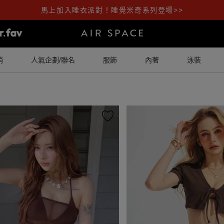
馬上加入睡衣派對！睡覺米奇系列登場>>
銷
人氣企劃/聯名
服飾
內著
泳裝