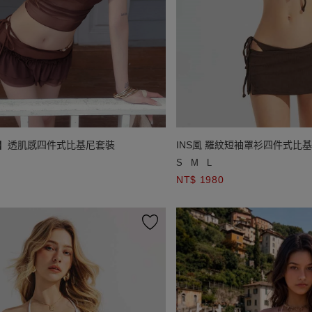
聯名】透肌感四件式比基尼套裝
INS風 羅紋短袖罩衫四件式比
S
M
L
NT$ 1980