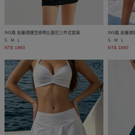
INS風 金屬環鏤空綁帶比基尼三件式套裝
INS風 金屬
S
M
L
S
M
L
NT$ 1880
NT$ 1880