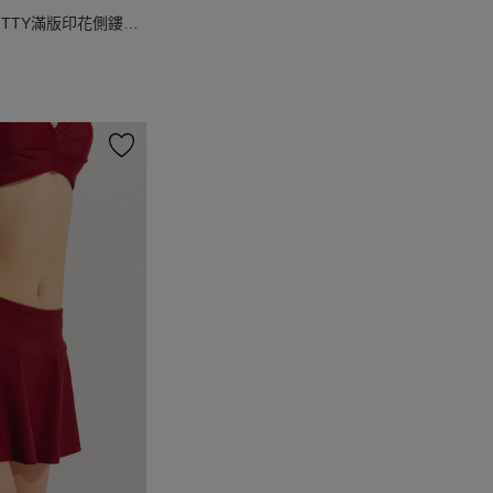
ITTY滿版印花側鏤空