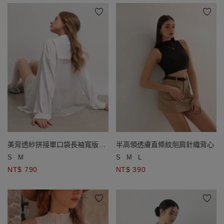
半高領透膚直條紋削肩針織背心
美背透紗拼接單口袋長袖寬版襯
衫
S
M
L
S
M
NT$ 390
NT$ 790