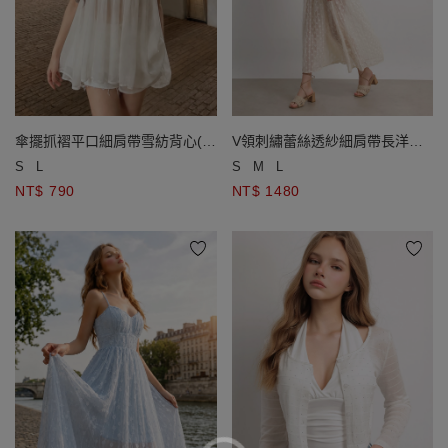
傘擺抓褶平口細肩帶雪紡背心(附
V領刺繡蕾絲透紗細肩帶長洋裝
胸墊)
(附胸墊)
S
L
S
M
L
NT$ 790
NT$ 1480