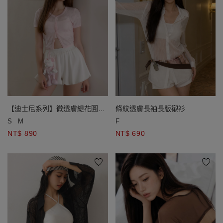
【迪士尼系列】微透膚緹花圓領
條紋透膚長袖長版襯衫
短袖短版排扣開襟針織衫
S
M
F
NT$ 890
NT$ 690