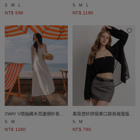
襟衫
罩衫後鏤空細肩帶長洋裝套裝
S
M
L
S
M
L
NT$ 590
NT$ 1180
2WAY V領抽繩木耳邊網紗長袖
美背透紗拼接單口袋長袖寬版襯
罩衫後鏤空細肩帶長洋裝套裝
衫
S
M
S
M
NT$ 1180
NT$ 790