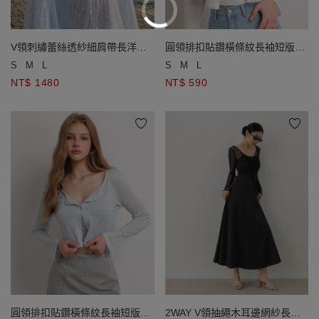
V領刺繡蕾絲透紗細肩帶長洋裝
圓領排扣貼鑽橫條紋長袖短版開
(附胸墊)
襟衫
S
M
L
S
M
L
NT$ 1480
NT$ 590
圓領排扣貼鑽橫條紋長袖短版開
2WAY V領抽繩木耳邊網紗長袖