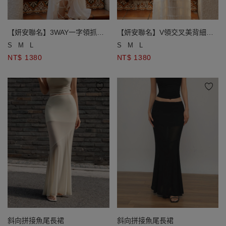
【妍安聯名】3WAY一字領抓褶
【妍安聯名】V領交叉美背細肩
收腰不對稱荷葉邊開衩網紗長洋
綁帶縮褶長洋裝(附胸墊)
S
M
L
S
M
L
裝套裝(附胸墊)
NT$ 1380
NT$ 1380
斜向拼接魚尾長裙
斜向拼接魚尾長裙