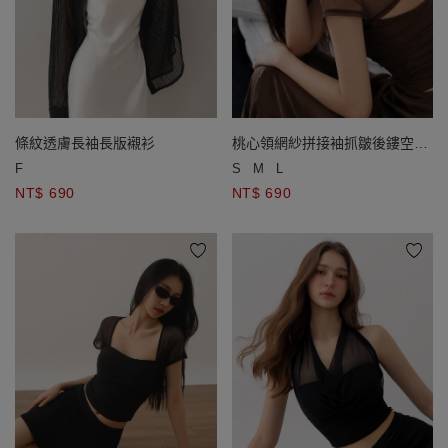
條紋透膚長袖長版襯衫
桃心領網紗拼接袖抓皺後鏤空短
版上衣(附胸墊)
F
S
M
L
NT$ 690
NT$ 690