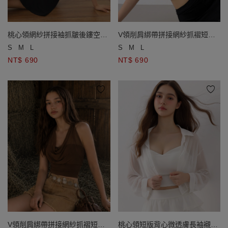
桃心領網紗拼接袖抓皺後鏤空短
V領削肩綁帶拼接網紗抓褶短版
版上衣(附胸墊)
上衣(附胸墊)
S
M
L
S
M
L
NT$ 690
NT$ 690
V領削肩綁帶拼接網紗抓褶短版
桃心領短版背心微透膚長袖襯衫