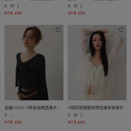
邊短版開襟針織衫
邊短版開襟針織衫
S
M
L
S
M
L
NT$ 490
NT$ 490
金屬LOGO V領長袖微透膚木耳
V領荷葉邊雙綁帶透膚長袖罩衫
邊短版開襟針織衫
S
M
L
S
M
L
NT$ 490
NT$ 690