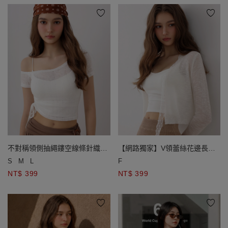
不對稱領側抽繩鏤空線條針織短
【網路獨家】V領蕾絲花邊長袖
版上衣
綁帶開襟羅紋針織衫
S
M
L
F
NT$ 399
NT$ 399