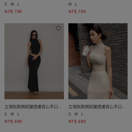
S
M
L
M
L
NT$ 790
NT$ 790
立領削肩側抓皺透膚背心平口小
立領削肩側抓皺透膚背心平口小
可愛套裝
可愛套裝
S
M
L
S
M
L
NT$ 690
NT$ 690