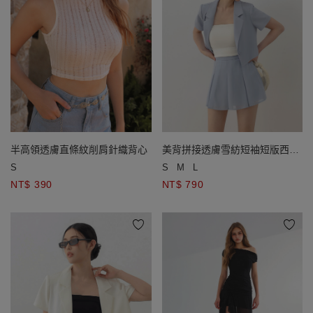
半高領透膚直條紋削肩針織背心
美背拼接透膚雪紡短袖短版西裝
外套( 附墊肩)
S
S
M
L
NT$ 390
NT$ 790