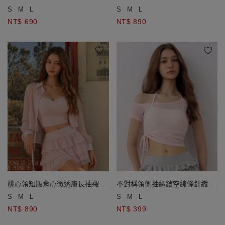
上衣(附胸墊)
套裝(附胸墊)
S
M
L
S
M
L
NT$ 690
NT$ 890
桃心領短版背心微透膚長袖襯衫
不對稱領側抽繩鏤空線條針織短
套裝(附胸墊)
版上衣
S
M
L
S
M
L
NT$ 890
NT$ 399