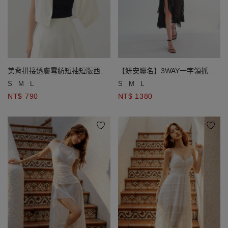
美背拼接透膚雪紡短袖短版西裝
【妍安聯名】3WAY一字領抓褶
外套( 附墊肩)
收腰不對稱荷葉邊開衩網紗長洋
S
M
L
S
M
L
裝套裝(附胸墊)
NT$ 790
NT$ 1380