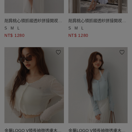
削肩桃心領抓褶透紗拼接開衩長
削肩桃心領抓褶透紗拼接開衩長
洋裝(附胸墊)
洋裝(附胸墊)
S
M
L
S
M
L
NT$ 1280
NT$ 1280
金屬LOGO V領長袖微透膚木耳
金屬LOGO V領長袖微透膚木耳