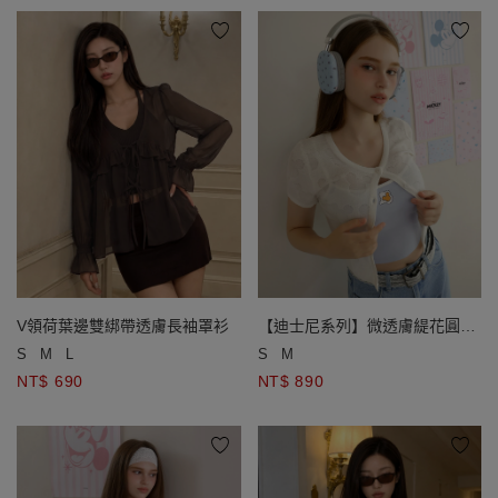
V領荷葉邊雙綁帶透膚長袖罩衫
【迪士尼系列】微透膚緹花圓領
短袖短版排扣開襟針織衫
S
M
L
S
M
NT$ 690
NT$ 890