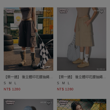
【樂一通】 後立體印花腰抽繩雙
【樂一通】 後立體印花腰抽繩雙
口袋水洗休閒七分褲
口袋水洗休閒七分褲
S
M
L
S
M
L
NT$ 1280
NT$ 1280