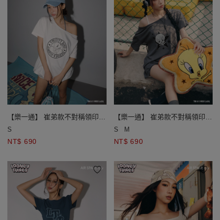
【樂一通】 崔弟款不對稱領印花
【樂一通】 崔弟款不對稱領印花
鉚釘貼布繡短袖長版TEE
鉚釘貼布繡短袖長版TEE
S
S
M
NT$ 690
NT$ 690