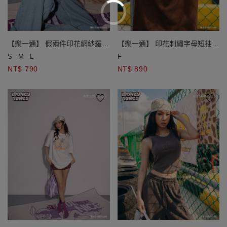
【樂一通】 假兩件印花網紗羅紋
【樂一通】 印花刺繡字母短袖寬
短版坦克背心
版TEE
S
M
L
F
NT$ 790
NT$ 890