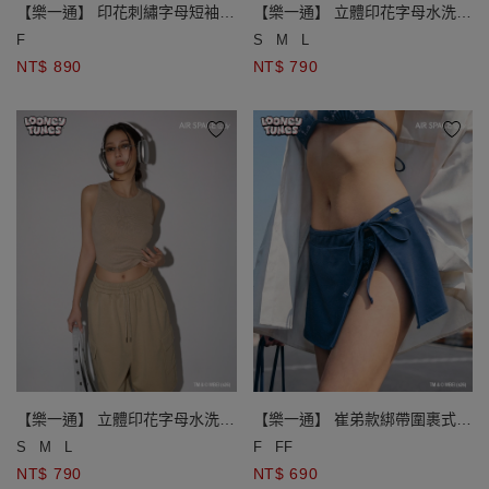
【樂一通】 印花刺繡字母短袖寬
【樂一通】 立體印花字母水洗羅
版TEE
紋短版坦克背心
F
S
M
L
NT$ 890
NT$ 790
【樂一通】 立體印花字母水洗羅
【樂一通】 崔弟款綁帶圍裹式外
紋短版坦克背心
罩短裙
S
M
L
F
FF
NT$ 790
NT$ 690