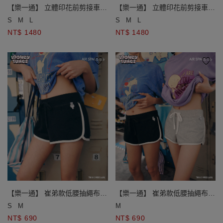
【樂一通】 立體印花前剪接車線
【樂一通】 立體印花前剪接車線
腰鬆緊輕薄牛仔寬褲
腰鬆緊輕薄牛仔寬褲
S
M
L
S
M
L
NT$ 1480
NT$ 1480
【樂一通】 崔弟款低腰抽繩布章
【樂一通】 崔弟款低腰抽繩布章
裝飾後印花撞色滾邊運動短褲
裝飾後印花撞色滾邊運動短褲
S
M
M
NT$ 690
NT$ 690