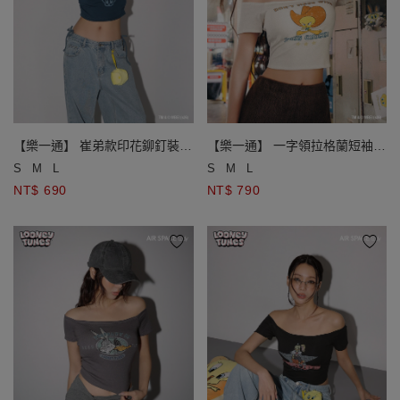
【樂一通】 崔弟款印花鉚釘裝飾
【樂一通】 一字領拉格蘭短袖斑
圓領側抽皺短袖短版 TEE
駁印花短版TEE(附胸墊)
S
M
L
S
M
L
NT$ 690
NT$ 790