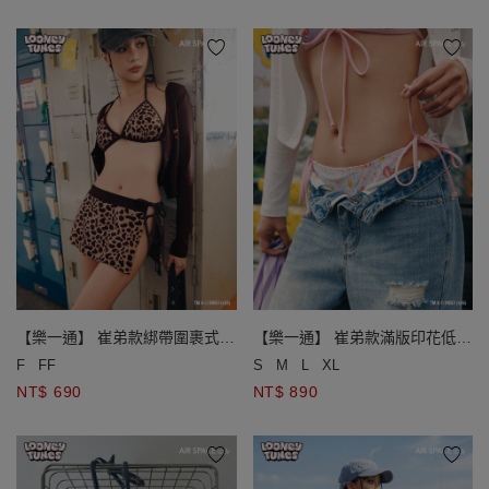
【樂一通】 崔弟款綁帶圍裹式外
【樂一通】 崔弟款滿版印花低腰
罩短裙
雙綁帶泳褲
F
FF
S
M
L
XL
NT$ 690
NT$ 890