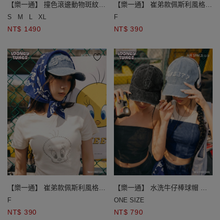
【樂一通】 撞色滾邊動物斑紋比
【樂一通】 崔弟款佩斯利風格絲
基尼
巾
S
M
L
XL
F
NT$ 1490
NT$ 390
【樂一通】 崔弟款佩斯利風格絲
【樂一通】 水洗牛仔棒球帽 抽
巾
鬚貼布繡款/貼鑽款
F
ONE SIZE
NT$ 390
NT$ 790