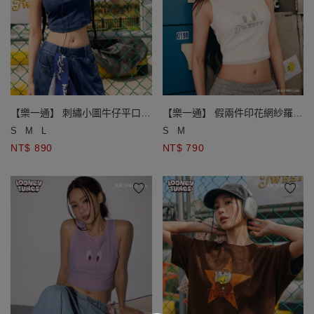
【樂一通】 刺繡小圖牛仔平口上
【樂一通】 假兩件印花網紗羅紋
衣(附胸墊)
短版坦克背心
S
M
L
S
M
NT$ 890
NT$ 790