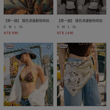
【樂一通】 撞色滾邊動物斑紋雙
【樂一通】 撞色滾邊動物斑紋比
綁帶泳褲
基尼
S
M
L
XL
S
M
L
XL
NT$ 890
NT$ 1490