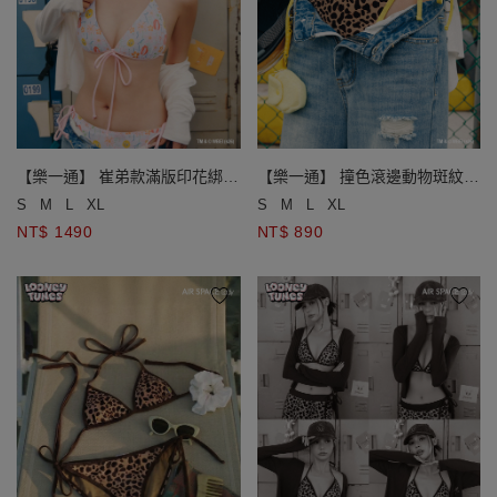
【樂一通】 崔弟款滿版印花綁帶
【樂一通】 撞色滾邊動物斑紋雙
比基尼
綁帶泳褲
S
M
L
XL
S
M
L
XL
NT$ 1490
NT$ 890