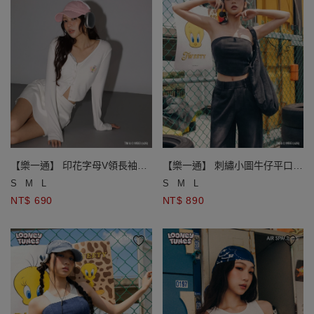
【樂一通】 印花字母V領長袖排
【樂一通】 刺繡小圖牛仔平口上
扣開襟衫
衣(附胸墊)
S
M
L
S
M
L
NT$ 690
NT$ 890