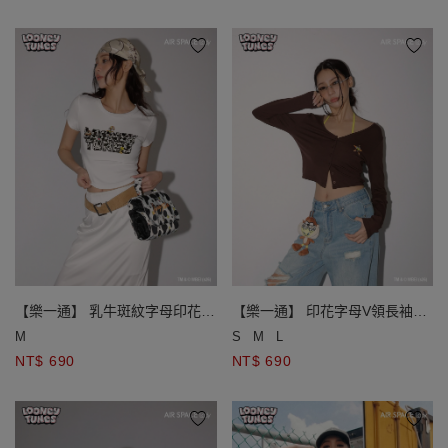
【樂一通】 乳牛斑紋字母印花圓
【樂一通】 印花字母V領長袖排
領短袖短版合身TEE
扣開襟衫
M
S
M
L
NT$ 690
NT$ 690