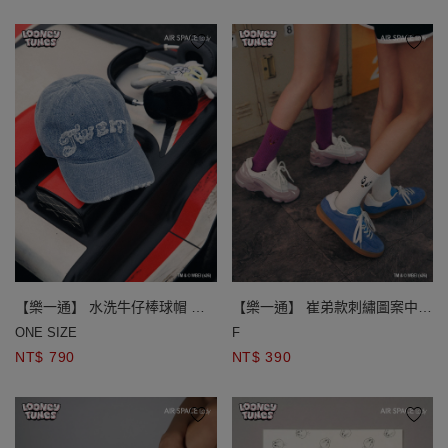
【樂一通】 水洗牛仔棒球帽 抽
【樂一通】 崔弟款刺繡圖案中筒
鬚貼布繡款/貼鑽款
襪
ONE SIZE
F
NT$ 790
NT$ 390