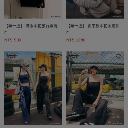
【樂一通】 滿版印花旅行盥洗收
【樂一通】 崔弟款印花金屬扣眼
納包
裝飾流浪包
F
F
NT$ 590
NT$ 1080