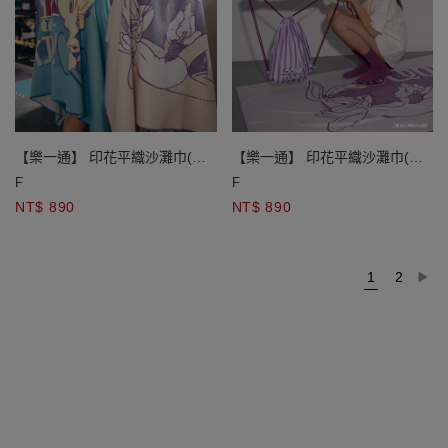
【樂一通】 印花平織沙灘巾(附
【樂一通】 印花平織沙灘巾(附
束口袋) 兔巴哥款/崔弟款
束口袋) 兔巴哥款/崔弟款
F
F
NT$ 890
NT$ 890
1
2