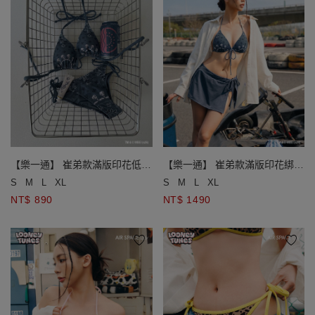
【樂一通】 崔弟款滿版印花低腰
【樂一通】 崔弟款滿版印花綁帶
雙綁帶泳褲
比基尼
S
M
L
XL
S
M
L
XL
NT$ 890
NT$ 1490