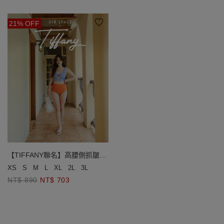
21% OFF
【TIFFANY聯名】高腰側抓皺束
腹泳褲
XS
S
M
L
XL
2L
3L
NT$ 890
NT$ 703