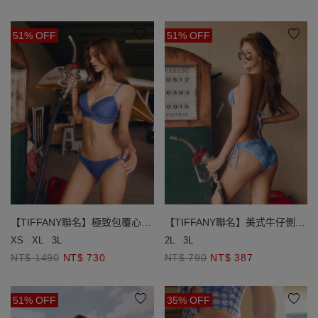
51% OFF
51% OFF
【TIFFANY聯名】極致包覆心機
【TIFFANY聯名】美式牛仔側綁
鏤空美胸比基尼
帶泳褲
XS
XL
3L
2L
3L
NT$ 1490
NT$ 730
NT$ 790
NT$ 387
51% OFF
35% OFF