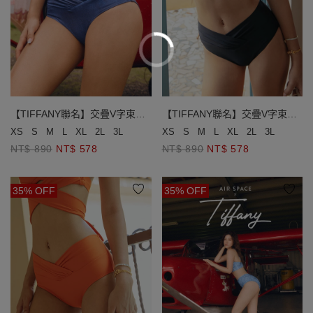
【TIFFANY聯名】交疊V字束腹
【TIFFANY聯名】交疊V字束腹
泳褲
泳褲
XS
S
M
L
XL
2L
3L
XS
S
M
L
XL
2L
3L
NT$ 890
NT$ 578
NT$ 890
NT$ 578
35% OFF
35% OFF