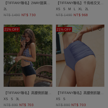
【TIFFANY聯名】2WAY甜美雙
【TIFFANY聯名】千鳥格交叉繞
綁爆乳比基尼
綁包覆爆乳比基尼(厚杯款)
2L
XS
S
M
L
XL
2L
NT$ 1490
NT$ 730
NT$ 1490
NT$ 968
21% OFF
21% OFF
【TIFFANY聯名】高腰側抓皺束
【TIFFANY聯名】高腰側抓皺束
腹泳褲
腹泳褲
XS
S
3L
XS
S
NT$ 890
NT$ 703
NT$ 890
NT$ 703