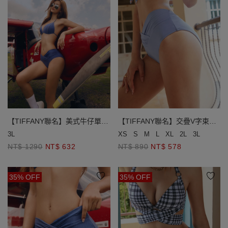
【TIFFANY聯名】美式牛仔單綁
【TIFFANY聯名】交疊V字束腹
爆乳比基尼
泳褲
3L
XS
S
M
L
XL
2L
3L
NT$ 1290
NT$ 632
NT$ 890
NT$ 578
35% OFF
35% OFF