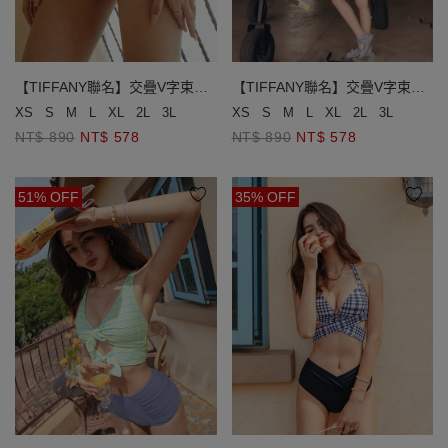
【TIFFANY聯名】交疊V字束腹
【TIFFANY聯名】交疊V字束腹
泳褲
泳褲
XS
S
M
L
XL
2L
3L
XS
S
M
L
XL
2L
3L
NT$ 890
NT$ 578
NT$ 890
NT$ 578
51% OFF
35% OFF