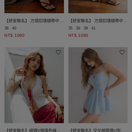
【妍安聯名】 方頭扣環細帶中跟
【妍安聯名】 方頭扣環細帶中跟
夾腳涼鞋
夾腳涼鞋
38
40
35
36
38
41
NT$ 1080
NT$ 1080
【妍安聯名】繞頸V領撞色線條
【妍安聯名】交叉細肩帶U型鏤