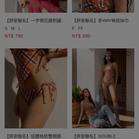
【妍安聯名】一字領花邊刺繡蕾
【妍安聯名】多WAY格紋絲巾
絲排扣澎袖短版上衣(附胸墊)
S
M
L
F
FF
NT$ 790
NT$ 390
【妍安聯名】低腰格紋雙側綁帶
【妍安聯名】DOUBLE