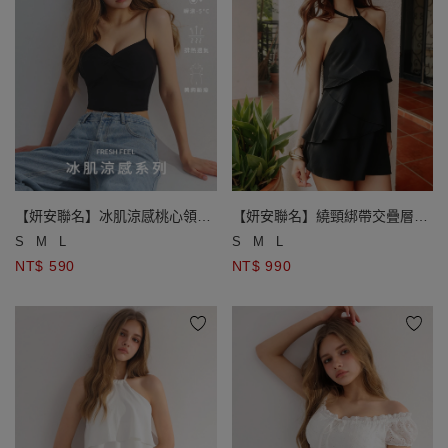
【妍安聯名】冰肌涼感桃心領扭
【妍安聯名】繞頸綁帶交疊層次
結細肩帶短版BRA TOP
荷葉邊削肩美背上衣(附胸墊)
S
M
L
S
M
L
NT$ 590
NT$ 990