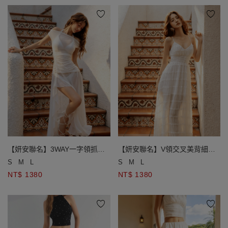
【妍安聯名】3WAY一字領抓褶
【妍安聯名】V領交叉美背細肩
收腰不對稱荷葉邊開衩網紗長洋
綁帶縮褶長洋裝(附胸墊)
S
M
L
S
M
L
裝套裝(附胸墊)
NT$ 1380
NT$ 1380