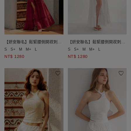
【妍安聯名】鬆緊腰側開衩刺繡
【妍安聯名】鬆緊腰側開衩刺繡
蕾絲蛋糕長裙
蕾絲蛋糕長裙
S
S+
M
M+
L
S
S+
M
M+
L
NT$ 1280
NT$ 1280