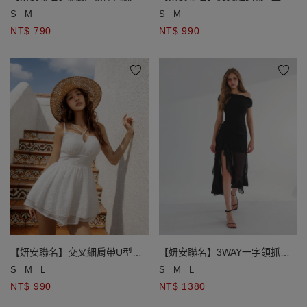
雙綁帶開襟羅紋針織背心
空傘擺連身短褲(附胸墊)
S
M
S
M
NT$ 790
NT$ 990
【妍安聯名】交叉細肩帶U型鏤
【妍安聯名】3WAY一字領抓褶
空傘擺連身短褲(附胸墊)
收腰不對稱荷葉邊開衩網紗長洋
S
M
L
S
M
L
裝套裝(附胸墊)
NT$ 990
NT$ 1380