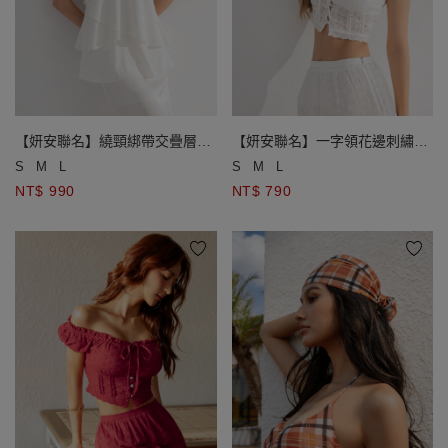
【妍安聯名】繞頸綁帶交疊層次
【妍安聯名】一字領花邊刺繡蕾
荷葉邊削肩美背上衣(附胸墊)
絲排扣澎袖短版上衣(附胸墊)
S
M
L
S
M
L
NT$ 990
NT$ 790