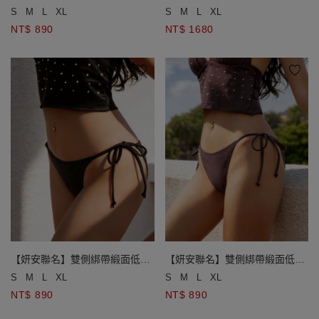
泳褲
PUSH2.0 水陸兩穿格紋比基尼
S
M
L
XL
S
M
L
XL
NT$ 890
NT$ 1680
【妍安聯名】雙側綁帶緞面低腰
【妍安聯名】雙側綁帶緞面低腰
泳褲
泳褲
S
M
L
XL
S
M
L
XL
NT$ 890
NT$ 890