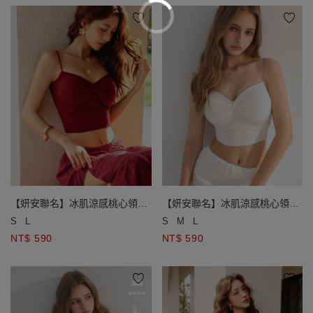
【妍安聯名】冰肌涼感桃心領扭
【妍安聯名】冰肌涼感桃心領扭
結細肩帶短版BRA TOP
結細肩帶短版BRA TOP
S
L
S
M
L
NT$ 590
NT$ 590