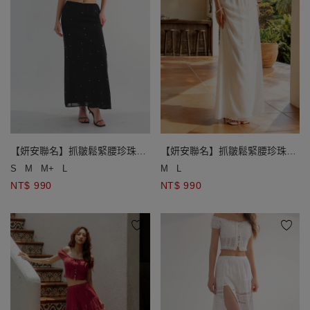
【妍安聯名】抓皺鬆緊腰珍珠點
【妍安聯名】抓皺鬆緊腰珍珠點
綴後開衩直筒長裙
綴後開衩直筒長裙
S
M
M+
L
M
L
NT$ 990
NT$ 990