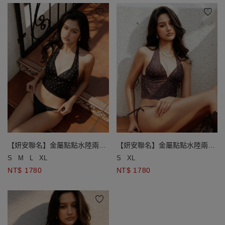
【妍安聯名】金屬點點水陸兩穿
【妍安聯名】金屬點點水陸兩穿
比基尼
比基尼
S
M
L
XL
S
XL
NT$ 1780
NT$ 1780